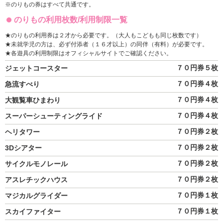
※のりもの券はすべて共通です。
のりもの利用枚数/利用制限一覧
★のりもの利用券は２才から必要です。（大人もこどもも同じ枚数です）
★未就学児の方は、必ず付添者（１６才以上）の同伴（有料）が必要です。
★各遊具の利用制限はオフィシャルサイトでご確認ください。
７０円券５枚
ジェットコースター
７０円券４枚
急流すべり
７０円券４枚
大観覧車ひまわり
７０円券４枚
スーパーシューティングライド
７０円券２枚
ヘリタワー
７０円券２枚
3Dシアター
７０円券２枚
サイクルモノレール
７０円券２枚
アスレチックハウス
７０円券１枚
マジカルグライダー
７０円券１枚
スカイファイター