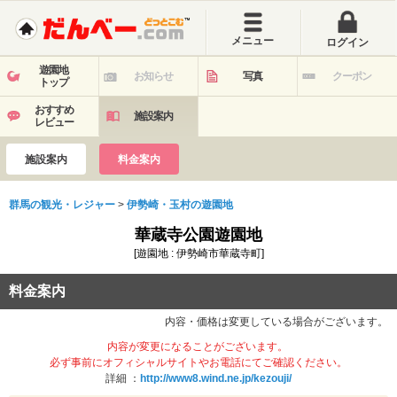
メニュー
ログイン
遊園地
お知らせ
写真
クーポン
トップ
おすすめ
施設案内
レビュー
施設案内
料金案内
群馬の観光・レジャー
>
伊勢崎・玉村の遊園地
華蔵寺公園遊園地
[遊園地 : 伊勢崎市華蔵寺町]
料金案内
内容・価格は変更している場合がございます。
内容が変更になることがございます。
必ず事前にオフィシャルサイトやお電話にてご確認ください。
詳細 ：
http://www8.wind.ne.jp/kezouji/