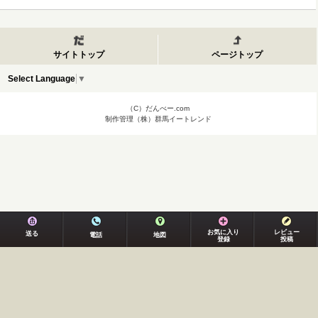
サイトトップ
ページトップ
Select Language
▼
（C）だんべー.com
制作管理（株）群馬イートレンド
お気に入り
レビュー
送る
電話
地図
登録
投稿