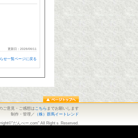
更新日：2026/06/11
知らせ一覧ページに戻る
のご意見・ご感想は
こちら
までお願いします
制作・管理／
（株）群馬イートレンド
right©"だんべー.com" All Rightｓ Reserved.