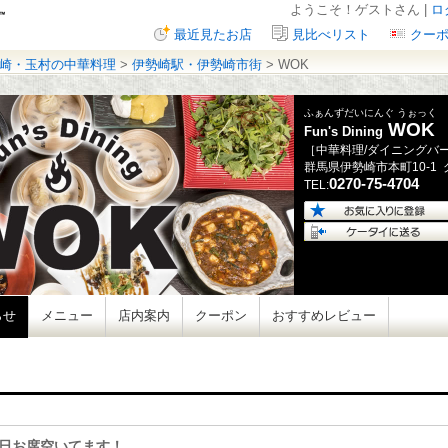
ようこそ！ゲストさん |
ロ
最近見たお店
見比べリスト
クー
崎・玉村の中華料理
>
伊勢崎駅・伊勢崎市街
> WOK
ふぁんずだいにんぐ うぉっく
WOK
Fun's Dining
［中華料理/ダイニングバ
群馬県
伊勢崎市本町
10-1
0270-75-4704
TEL:
らせ
メニュー
店内案内
クーポン
おすすめレビュー
日お席空いてます！