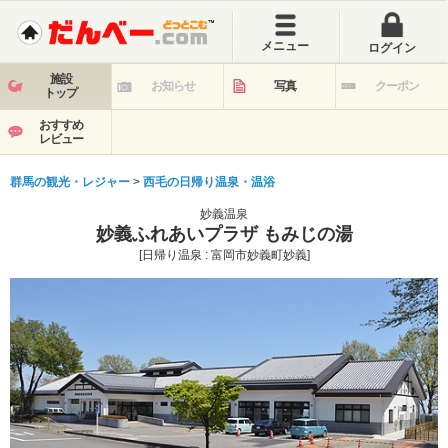
メニュー
ログイン
施設
お知らせ
写真
クーポン
トップ
おすすめ
レビュー
群馬の観光・レジャー
>
西毛の日帰り温泉・温浴
妙義温泉
妙義ふれあいプラザ もみじの湯
[日帰り温泉 : 富岡市妙義町妙義]