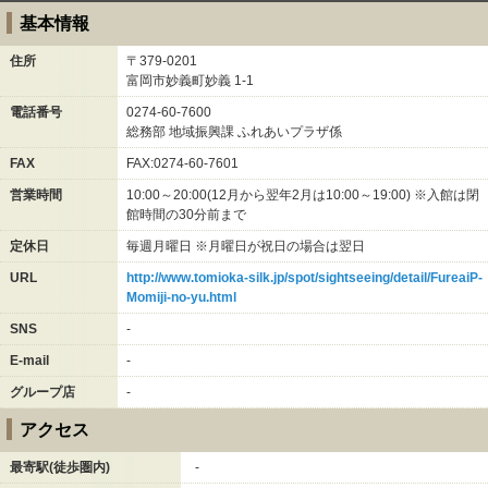
基本情報
住所
〒379-0201
富岡市妙義町妙義
1-1
電話番号
0274-60-7600
総務部 地域振興課 ふれあいプラザ係
FAX
FAX:0274-60-7601
営業時間
10:00～20:00(12月から翌年2月は10:00～19:00) ※入館は閉
館時間の30分前まで
定休日
毎週月曜日 ※月曜日が祝日の場合は翌日
URL
http://www.tomioka-silk.jp/spot/sightseeing/detail/FureaiP-
Momiji-no-yu.html
SNS
-
E-mail
-
グループ店
-
アクセス
最寄駅(徒歩圏内)
-