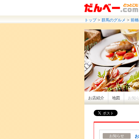
トップ
>
群馬のグルメ
>
前橋
お店紹介
地図
お知
お
お知らせ