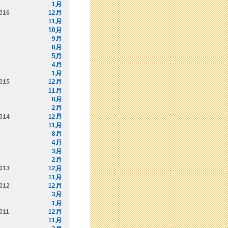
1月
016
12月
11月
10月
9月
8月
5月
4月
1月
015
12月
11月
8月
2月
014
12月
11月
8月
4月
3月
2月
013
12月
11月
012
12月
3月
1月
011
12月
11月