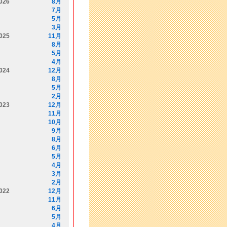
026
8月
7月
5月
3月
025
11月
8月
5月
4月
024
12月
8月
5月
2月
023
12月
11月
10月
9月
8月
6月
5月
4月
3月
2月
022
12月
11月
6月
5月
4月