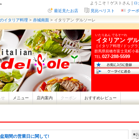
ようこそ！ゲストさん |
ロ
最近見たお店
見比べリスト
クー
のイタリア料理
>
赤城南面
> イタリアン デルソーレ
いたりあん でるそーれ
イタリアン デ
［イタリア料理 / ドッグ
群馬県
前橋市富士見町小暮
027-288-5599
TEL:
らせ
メニュー
店内案内
クーポン
おすすめレビュー
■
盆期間の営業日に関して!