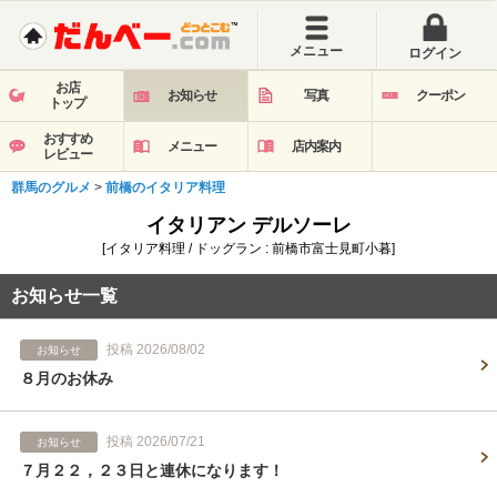
メニュー
ログイン
お店
お知らせ
写真
クーポン
トップ
おすすめ
メニュー
店内案内
レビュー
群馬のグルメ
>
前橋のイタリア料理
イタリアン デルソーレ
[イタリア料理 / ドッグラン : 前橋市富士見町小暮]
お知らせ一覧
投稿 2026/08/02
お知らせ
８月のお休み
投稿 2026/07/21
お知らせ
７月２２，２３日と連休になります！