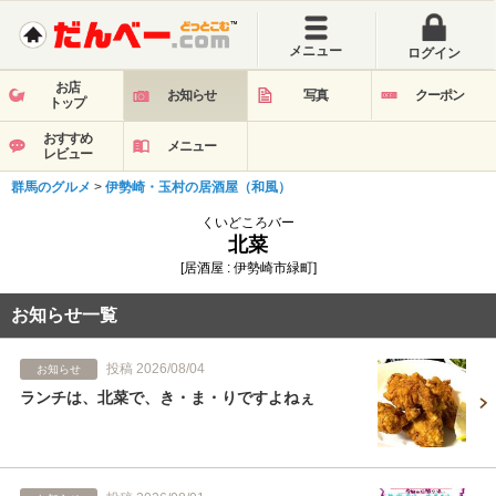
メニュー
ログイン
お店
お知らせ
写真
クーポン
トップ
おすすめ
メニュー
レビュー
群馬のグルメ
>
伊勢崎・玉村の居酒屋（和風）
くいどころバー
北菜
[居酒屋 : 伊勢崎市緑町]
お知らせ一覧
投稿 2026/08/04
お知らせ
ランチは、北菜で、き・ま・りですよねぇ