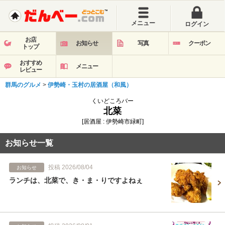
メニュー
ログイン
お店
お知らせ
写真
クーポン
トップ
おすすめ
メニュー
レビュー
群馬のグルメ
>
伊勢崎・玉村の居酒屋（和風）
くいどころバー
北菜
[居酒屋 : 伊勢崎市緑町]
お知らせ一覧
投稿 2026/08/04
お知らせ
ランチは、北菜で、き・ま・りですよねぇ