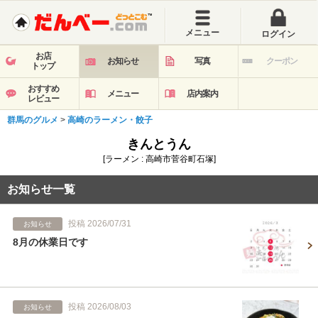
メニュー
ログイン
お店
お知らせ
写真
クーポン
トップ
おすすめ
メニュー
店内案内
レビュー
群馬のグルメ
>
高崎のラーメン・餃子
きんとうん
[ラーメン : 高崎市菅谷町石塚]
お知らせ一覧
投稿 2026/07/31
お知らせ
8月の休業日です
投稿 2026/08/03
お知らせ