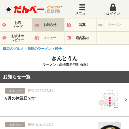
メニュー
ログイン
お店
お知らせ
写真
クーポン
トップ
おすすめ
メニュー
店内案内
レビュー
群馬のグルメ
>
高崎のラーメン・餃子
きんとうん
[ラーメン : 高崎市菅谷町石塚]
お知らせ一覧
投稿 2026/07/31
お知らせ
8月の休業日です
投稿 2026/08/03
お知らせ