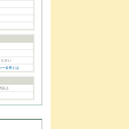
ください
べー金券とは
0代以上