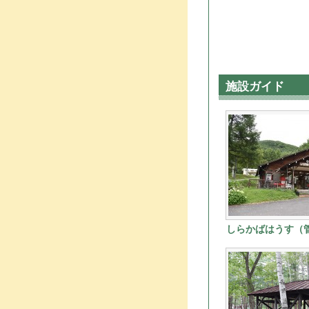
施設ガイド
しらかばはうす（