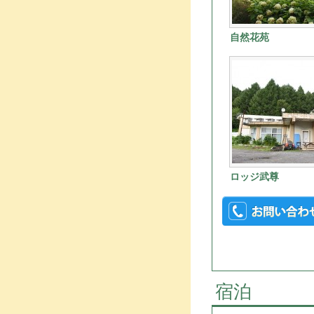
自然花苑
ロッジ武尊
宿泊