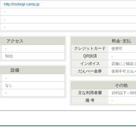
http://hodaigi-camp.jp
-
-
-
アクセス
料金･支払
）
クレジットカード
-
使用可
QR決済
50台
-
インボイス
店舗にご確認
設備
だんべー金券
使用不可
だん
-
その他
なし
主な利用者層
-
10代以下～6
備 考
-