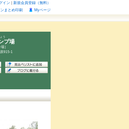
グイン
|
新規会員登録（無料）
ポンまとめ印刷
Myページ
ょう
ンプ場
ー場］
原
915-1