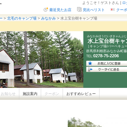
ようこそ！ゲストさん |
ロ
最近見たお店
見比べリスト
クー
ー
>
北毛のキャンプ場
>
みなかみ
> 水上宝台樹キャンプ場
みなかみほうだいぎきゃんぷじ
水上宝台樹キャ
［キャンプ場/バーベキュ
群馬県
利根郡みなかみ町藤
0278-75-2206
TEL:
お知らせ
施設案内
クーポン
おすすめレビュー