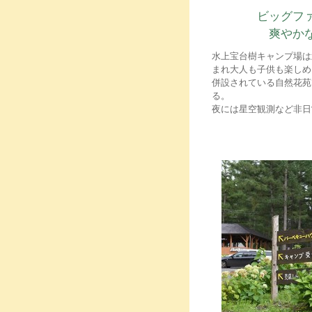
ビッグフ
爽やか
水上宝台樹キャンプ場は
まれ大人も子供も楽しめ
併設されている自然花苑
る。
夜には星空観測など非日