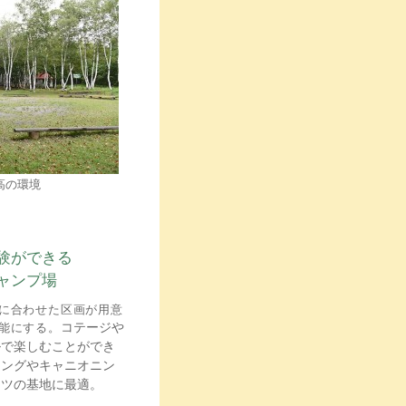
高の環境
験ができる
ャンプ場
に合わせた区画が用意
コテージや
能にする。
ルで楽しむことができ
ィングやキャニオニン
ーツの基地に最適。