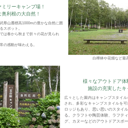
ァミリーキャンプ場！
な奥利根の大自然！
武尊山麓標高1000mの豊かな自然に囲
るスポット。
では春から秋まで折々の花が見られ
常の感動が味わえる。
白樺林や花畑など最
様々なアウトドア体
施設の充実したキ
広々とした園内はキャンプスタイル
され、多彩なキャンプスタイルを可
ロッジもあり、思い思いのスタイ
る。クラフトや陶芸体験、ラフテ
グ、カヌーなどのアウトドアスポ