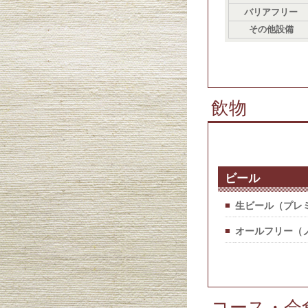
バリアフリー
その他設備
飲物
ビール
■
生ビール（プレ
■
オールフリー（
コース・会