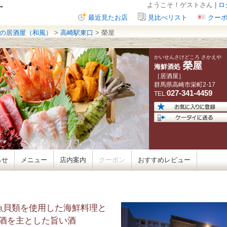
ようこそ！ゲストさん |
ロ
最近見たお店
見比べリスト
クー
の居酒屋（和風）
>
高崎駅東口
> 榮屋
かいせんさけどころ さかえや
榮屋
海鮮酒処
［居酒屋］
群馬県
高崎市栄町
2-17
027-341-4459
TEL:
らせ
メニュー
店内案内
クーポン
おすすめレビュー
魚貝類を使用した海鮮料理と
酒を主とした旨い酒