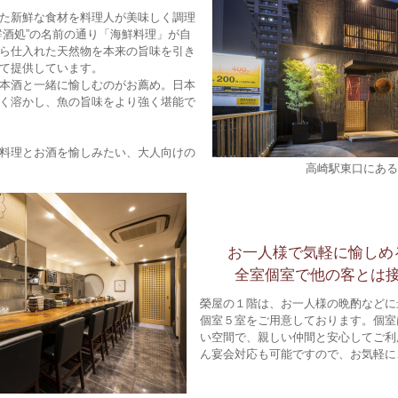
た新鮮な食材を料理人が美味しく調理
鮮酒処”の名前の通り「海鮮料理」が自
ら仕入れた天然物を本来の旨味を引き
て提供しています。
本酒と一緒に愉しむのがお薦め。日本
く溶かし、魚の旨味をより強く堪能で
料理とお酒を愉しみたい、大人向けの
高崎駅東口にある
お一人様で気軽に愉しめ
全室個室で他の客とは
榮屋の１階は、お一人様の晩酌などに
個室５室をご用意しております。個室
い空間で、親しい仲間と安心してご利
ん宴会対応も可能ですので、お気軽に