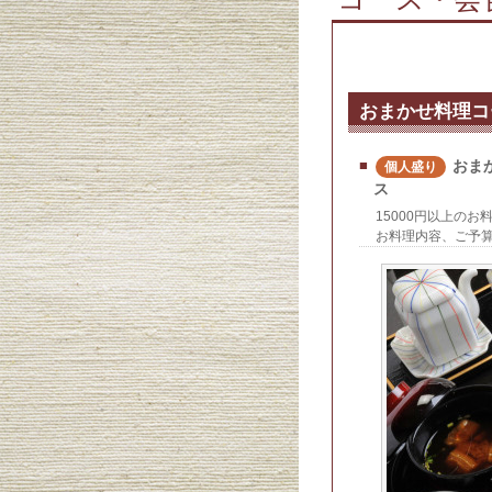
おまかせ料理コ
■
おま
個人盛り
ス
15000円以上の
お料理内容、ご予