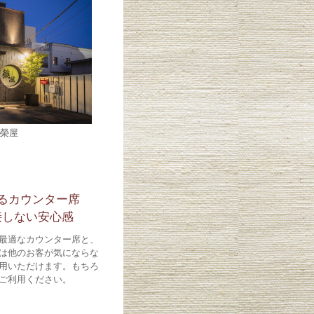
榮屋
るカウンター席
接しない安心感
最適なカウンター席と、
は他のお客が気にならな
用いただけます。もちろ
ご利用ください。