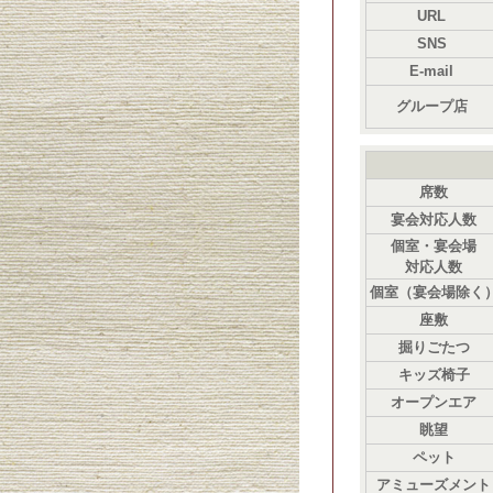
URL
SNS
E-mail
グループ店
席数
宴会対応人数
個室・宴会場
対応人数
個室（宴会場除く
座敷
掘りごたつ
キッズ椅子
オープンエア
眺望
ペット
アミューズメント