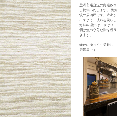
豊洲市場直送の厳選され
し提供いたします。“海
慢の居酒屋です。豊洲か
出すよう、技巧を凝らし
海鮮料理には、やはり日
酒は魚の余分な脂を程良
きます。
静かにゆっくり美味しい
居酒屋です。