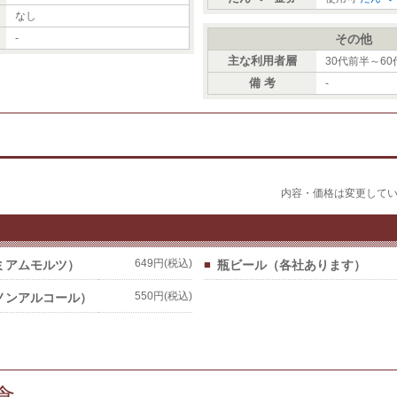
なし
-
その他
主な利用者層
30代前半～6
備 考
-
内容・価格は変更して
ミアムモルツ）
649円(税込)
■
瓶ビール（各社あります）
ノンアルコール）
550円(税込)
食