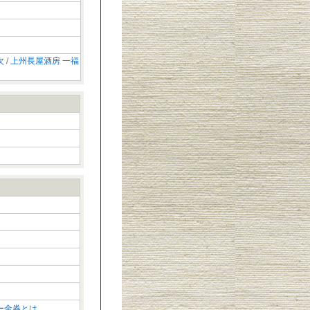
次
/
上州長屋酒房 一福
ー金券とは