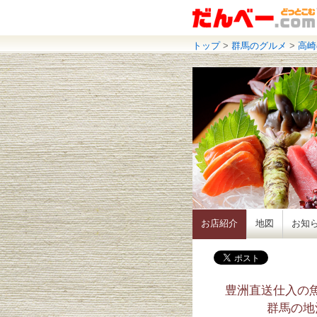
トップ
>
群馬のグルメ
>
高崎
お店紹介
地図
お知
豊洲直送仕入の
群馬の地