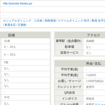
http://yamato-kikaku.jp/
-
-
カジュアルダイニング 八兵衛
/
高崎酒場
/
スマイルダイニング 悟天
/
肴屋 佐平
/
東屋本店
/
五番館
設備
アクセス
最寄駅（徒歩圏内）
32席
高崎駅
駐車場
4 ～ 20人
なし
送迎サービス
なし
4 ～ 20人
）
5室
料金･支払
なし
平均予算(昼)
-
なし
平均予算(夜)
7,000円
なし
お通し･チャージ
1,000円(税込)
なし
クレジットカード
使用可
-
QR決済
-
不可
インボイス
登録店
なし
だんべー金券
使用可
だんべ