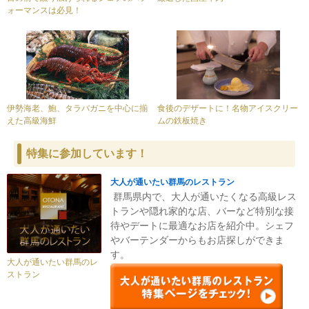
ォーマンスは必見！
伊勢海老、鮑、タラバガニを中心に揃
食後のデザートに！名物アイスクリー
えた高級海鮮
ムの鉄板焼き
特集に参加しています！
大人が通いたい群馬のレストラン
群馬県内で、大人が通いたくなる高級レス
トランや隠れ家的な店、バーなど特別な接
待やデートに最適なお店を紹介中。シェフ
やバーテンダーからもお店探しができま
す。
大人が通いたい群馬のレ
ストラン