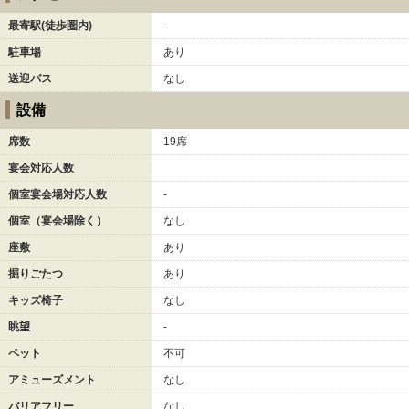
最寄駅(徒歩圏内)
-
駐車場
あり
送迎バス
なし
設備
席数
19席
宴会対応人数
個室宴会場対応人数
-
個室（宴会場除く）
なし
座敷
あり
掘りごたつ
あり
キッズ椅子
なし
眺望
-
ペット
不可
アミューズメント
なし
バリアフリー
なし