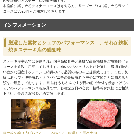
のが鉄板焼きステーキ店の醍醐味です。
本格的に楽しめるディナーコースはもちろん、リーズナブルに楽しめるランチ
コースは3520円～ご用意しております。
インフォメーション
厳選した素材とシェフのパフォーマンス…、それが鉄板
焼きステーキ店の醍醐味
ステーキ屋宇志では厳選された国産高級和牛と新鮮な高級海鮮をご堪能頂ける
コースを多数ご用意しております。肉のスペシャリストが厳選し、繊細で味わ
い豊かな国産牛をメインに納得のいく品質のものをご提供致します。また、海
鮮はあわび・伊勢海老・タラバガニ等の高級海鮮を中心に季節ごとに旬の魚介
類をご用意しております。 料理はもちろんですが目の前で食材を焼き上げるシ
ェフのパフォーマンスも必見です。各種記念日や会食、接待等お気軽にご相談
下さい。最高の演出をお約束致します。
目の前で繰り広げられるシェフのパフ
厳選した国産牛肉