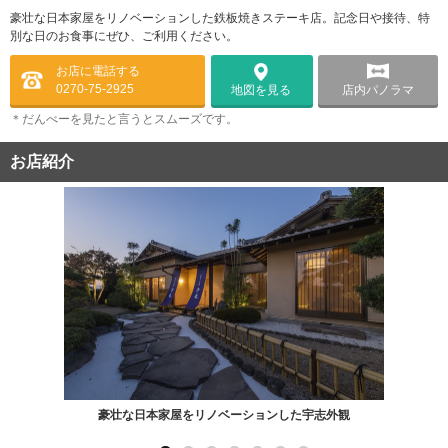
豪壮な日本家屋をリノベーションした鉄板焼きステーキ店。記念日や接待、特
別な日のお食事にぜひ、ご利用ください。
お店に電話する
0270-75-2925
店内パノラマ
地図を見る
＊だんべーを見たと言うとスムーズです。
お店紹介
豪壮な日本家屋をリノベーションした宇志外観