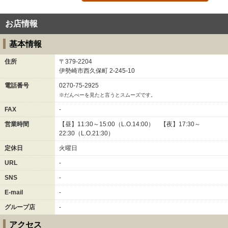
お店情報
基本情報
住所
〒379-2204
伊勢崎市西久保町
2-245-10
電話番号
0270-75-2925
※だんべーを見たと言うとスムーズです。
FAX
-
営業時間
【昼】11:30～15:00（L.O.14:00） 【夜】17:30～
22:30（L.O.21:30）
定休日
火曜日
URL
-
SNS
-
E-mail
-
グループ店
-
アクセス