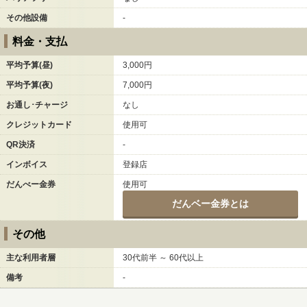
その他設備
-
料金・支払
平均予算(昼)
3,000円
平均予算(夜)
7,000円
お通し･チャージ
なし
クレジットカード
使用可
QR決済
-
インボイス
登録店
だんべー金券
使用可
だんベー金券とは
その他
主な利用者層
30代前半 ～ 60代以上
備考
-