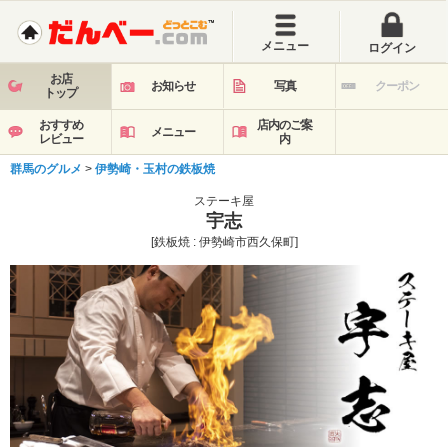
メニュー
ログイン
お店
お知らせ
写真
クーポン
トップ
おすすめ
店内のご案
メニュー
レビュー
内
群馬のグルメ
>
伊勢崎・玉村の鉄板焼
ステーキ屋
宇志
[鉄板焼 : 伊勢崎市西久保町]