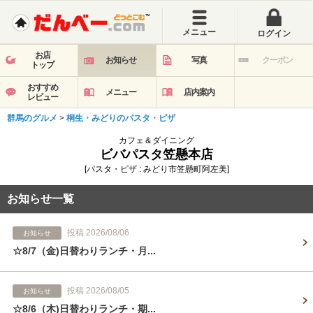
メニュー
ログイン
お店
お知らせ
写真
クーポン
トップ
おすすめ
メニュー
店内案内
レビュー
群馬のグルメ
>
桐生・みどりのパスタ・ピザ
カフェ＆ダイニング
ビバパスタ笠懸本店
[パスタ・ピザ : みどり市笠懸町阿左美]
お知らせ一覧
投稿 2026/08/06
お知らせ
☆8/7（金)日替わりランチ・月...
投稿 2026/08/05
お知らせ
☆8/6（木)日替わりランチ・期...