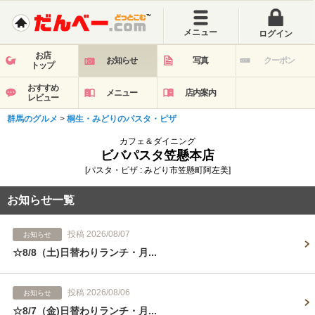
メニュー
ログイン
お店
お知らせ
写真
クーポン
トップ
おすすめ
メニュー
店内案内
レビュー
群馬のグルメ
>
桐生・みどりのパスタ・ピザ
カフェ＆ダイニング
ビバパスタ笠懸本店
[パスタ・ピザ : みどり市笠懸町阿左美]
お知らせ一覧
投稿 2026/08/07
お知らせ
☆8/8（土)日替わりランチ・月...
投稿 2026/08/06
お知らせ
☆8/7（金)日替わりランチ・月...