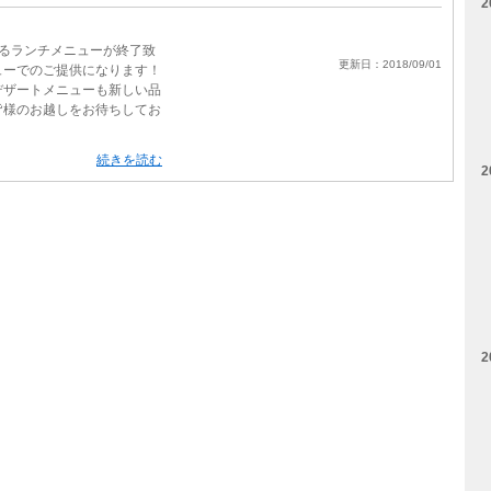
2
わるランチメニューが終了致
更新日：2018/09/01
ューでのご提供になります！
デザートメニューも新しい品
皆様のお越しをお待ちしてお
続きを読む
2
2