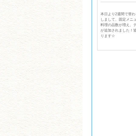
本日より2週間で替
しまして、固定メニ
料理の品数が増え、
が追加されました！
ります☆