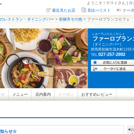
ようこそ！ゲストさん |
ロ
最近見たお店
見比べリスト
クー
のレストラン・ダイニングバー
>
前橋市その他
> ファーロブランコカフェ
ふぁーろぶらんこかふぇ
ファーロブラン
［ダイニングバー］
群馬県
前橋市茂木町
1155-
027-257-2892
TEL:
らせ
メニュー
店内案内
クーポン
おすすめレビュー
■
知らせ☆