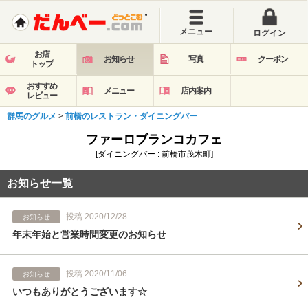
メニュー
ログイン
お店
お知らせ
写真
クーポン
トップ
おすすめ
メニュー
店内案内
レビュー
群馬のグルメ
>
前橋のレストラン・ダイニングバー
ファーロブランコカフェ
[ダイニングバー : 前橋市茂木町]
お知らせ一覧
投稿 2020/12/28
お知らせ
年末年始と営業時間変更のお知らせ
投稿 2020/11/06
お知らせ
いつもありがとうございます☆