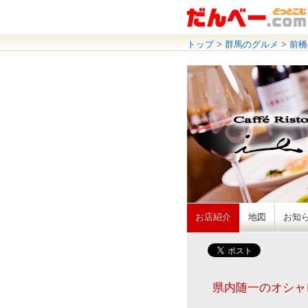
トップ
>
群馬のグルメ
>
前橋
お店紹介
地図
お知
県内随一のオシャ