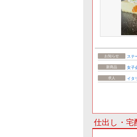
お知らせ
ステ
新商品
女子
求人
イタ
仕出し・宅