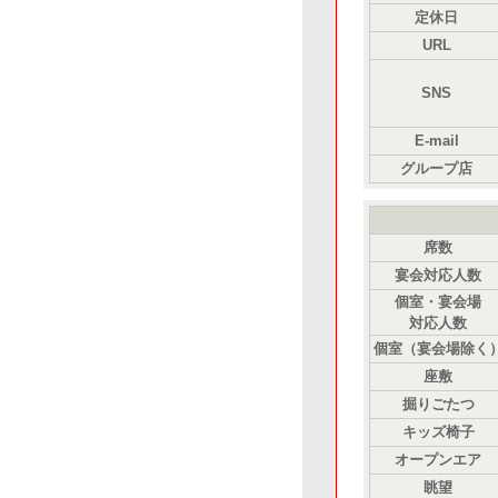
定休日
URL
SNS
E-mail
グループ店
席数
宴会対応人数
個室・宴会場
対応人数
個室（宴会場除く
座敷
掘りごたつ
キッズ椅子
オープンエア
眺望