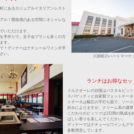
町にあるカジュアルイタリアンレスト
ューアル！開放感のある空間にオシャレな
でいただけます。
を手作りで。女子会プランも多くの方
ます。
で！ディナーはナチュールワイン片手
さい。
川原町のハートマーケ
ランチはお得なセッ
イルクオーレの自慢はパスタ＆ピッツ
スパゲッティと自家製フェットチーネ
トチーネは幅広の平打ち面で、ソース
好みによりますが、クリーム系の濃厚
こだわりのピッツァは2日間の熟成を
ばしい香りを楽しんでください。
ディナーではナチュールワインもグラ
多数用意しています。