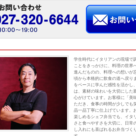
学生時代にイタリアンの現場で
ことをきっかけに、料理の世界
進んだものの、料理への想いが忘
頃から本格的に飲食の道へ戻り
をベースに学んだ感性を活かし
は、素材の味わいを大切にした
心がけています。お客様に「美
ただき、食事の時間が少しでも
品一品丁寧に仕上げています。
楽しめるシェフ弁当でも、イタ
さと食べやすさを大切に、日常
し入れにも喜ばれるお弁当づく
す。。