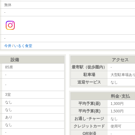
無休
-
-
今井
/
いるく食堂
設備
アクセス
最寄駅（徒歩圏内）
85席
-
駐車場
-
大型駐車場あ
送迎サービス
なし
-
）
3室
料金･支払
なし
平均予算(昼)
1,300円
なし
平均予算(夜)
1,500円
あり
お通し･チャージ
なし
なし
クレジットカード
使用可
-
QR決済
-