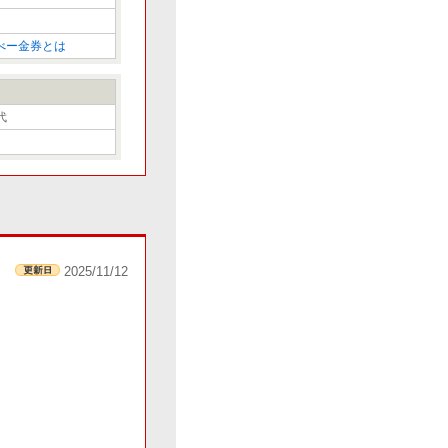
べー金券とは
代
2025/11/12