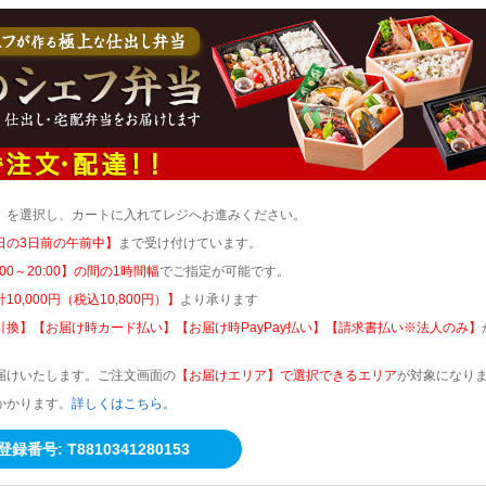
」を選択し、カートに入れてレジへお進みください。
日の3日前の午前中】
まで受け付けています。
:00～20:00】の間の1時間幅
でご指定が可能です。
10,000円（税込10,800円）】
より承ります
引換】【お届け時カード払い】【お届け時PayPay払い】【請求書払い※法人のみ】
届けいたします。ご注文画面の
【お届けエリア】で選択できるエリア
が対象になり
かかります。
詳しくはこちら。
番号: T8810341280153