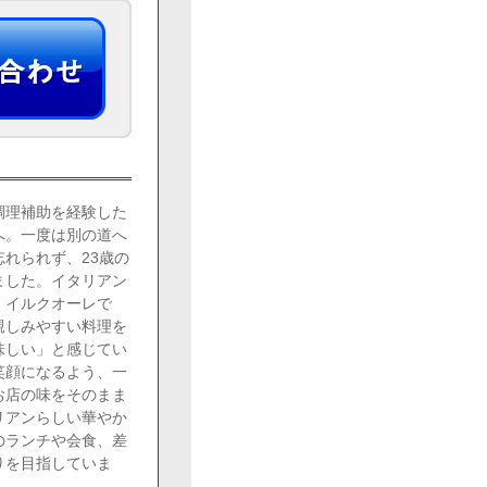
調理補助を経験した
へ。一度は別の道へ
れられず、23歳の
ました。イタリアン
、イルクオーレで
親しみやすい料理を
味しい」と感じてい
笑顔になるよう、一
お店の味をそのまま
リアンらしい華やか
のランチや会食、差
りを目指していま