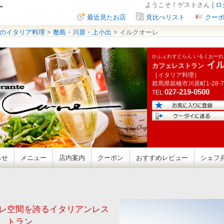
ようこそ！ゲストさん |
ロ
最近見たお店
見比べリスト
クー
のイタリア料理
>
敷島・川原・上小出
> イルクオーレ
かふぇれすとらん いるくおーれ
イ
カフェレストラン
［イタリア料理］
群馬県
前橋市川原町
1-28-7
027-219-0500
TEL:
らせ
メニュー
店内案内
クーポン
おすすめレビュー
シェフ
レ空間を誇るイタリアンレス
トラン