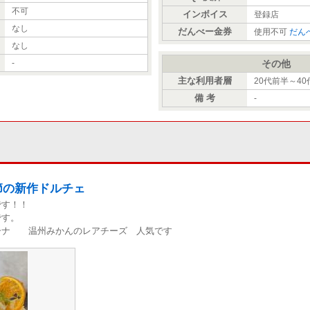
不可
インボイス
登録店
なし
だんべー金券
使用不可
だん
なし
-
その他
主な利用者層
20代前半～40
備 考
-
節の新作ドルチェ
です！！
です。
ーナ 温州みかんのレアチーズ 人気です