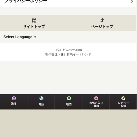
プライバシーポリシー
サイトトップ
ページトップ
Select Language
▼
（C）だんべー.com
制作管理（株）群馬イートレンド
お気に入り
レビュー
送る
電話
地図
登録
投稿