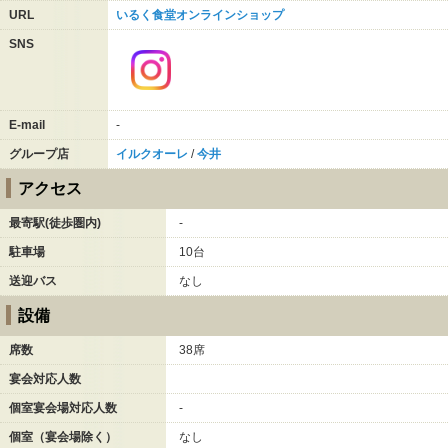
URL
いるく食堂オンラインショップ
SNS
E-mail
-
グループ店
イルクオーレ
/
今井
アクセス
最寄駅(徒歩圏内)
-
駐車場
10台
送迎バス
なし
設備
席数
38席
宴会対応人数
個室宴会場対応人数
-
個室（宴会場除く）
なし