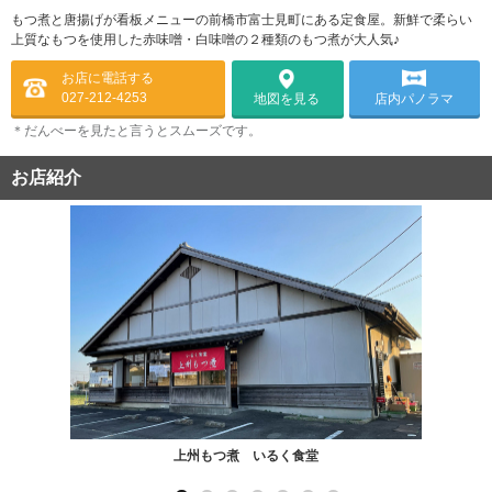
もつ煮と唐揚げが看板メニューの前橋市富士見町にある定食屋。新鮮で柔らい
上質なもつを使用した赤味噌・白味噌の２種類のもつ煮が大人気♪
お店に電話する
027-212-4253
店内パノラマ
地図を見る
＊だんべーを見たと言うとスムーズです。
お店紹介
上州もつ煮 いるく食堂