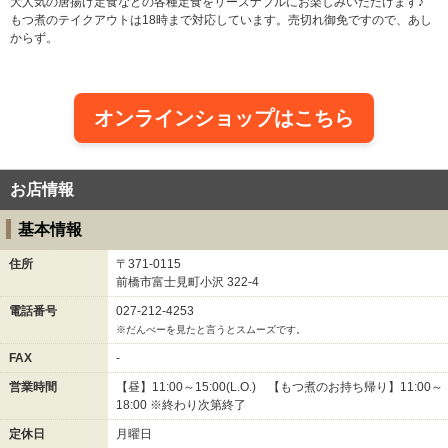
大人気の唐揚げ定食などの各種定食をリーズナブルにお楽しみいただけます♪
もつ煮のテイクアウトは18時まで対応しています。売切れ御免ですので、あし
からず。
オンラインショップはこちら
お店情報
基本情報
住所
〒371-0115
前橋市富士見町小沢
322-4
電話番号
027-212-4253
※だんべーを見たと言うとスムーズです。
FAX
-
営業時間
【昼】11:00～15:00(L.O.) 【もつ煮のお持ち帰り】11:00～
18:00 ※終わり次第終了
定休日
月曜日