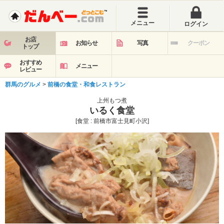
メニュー
ログイン
お店
お知らせ
写真
クーポン
トップ
おすすめ
メニュー
レビュー
群馬のグルメ
>
前橋の食堂・和食レストラン
上州もつ煮
いるく食堂
[食堂 : 前橋市富士見町小沢]