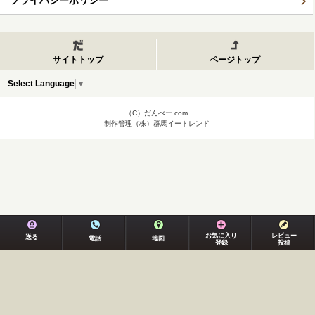
プライバシーポリシー
サイトトップ
ページトップ
Select Language
▼
（C）だんべー.com
制作管理（株）群馬イートレンド
お気に入り
レビュー
送る
電話
地図
登録
投稿