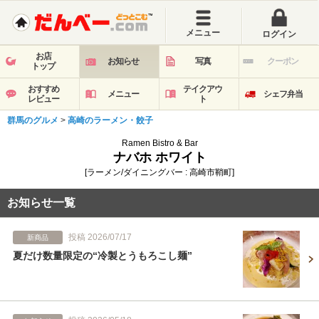
メニュー
ログイン
お店
お知らせ
写真
クーポン
トップ
おすすめ
テイクアウ
メニュー
シェフ弁当
レビュー
ト
群馬のグルメ
>
高崎のラーメン・餃子
Ramen Bistro & Bar
ナバホ ホワイト
[ラーメン/ダイニングバー : 高崎市鞘町]
お知らせ一覧
投稿 2026/07/17
新商品
夏だけ数量限定の“冷製とうもろこし麺”