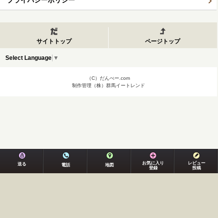
プライバシーポリシー
サイトトップ
ページトップ
Select Language
▼
（C）だんべー.com
制作管理（株）群馬イートレンド
お気に入り
レビュー
送る
電話
地図
登録
投稿