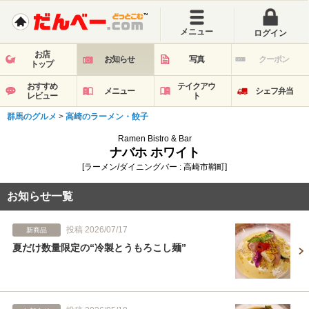
メニュー
ログイン
お店
お知らせ
写真
クーポン
トップ
おすすめ
テイクアウ
メニュー
シェフ弁当
レビュー
ト
群馬のグルメ
>
高崎のラーメン・餃子
Ramen Bistro & Bar
ナバホ ホワイト
[ラーメン/ダイニングバー : 高崎市鞘町]
お知らせ一覧
投稿 2026/07/17
新商品
夏だけ数量限定の“冷製とうもろこし麺”