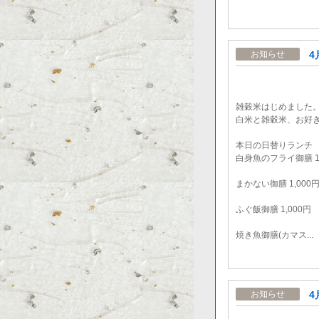
4
お知らせ
雑穀米はじめました
白米と雑穀米、お好
本日の日替りランチ
白身魚のフライ御膳 1,
まかない御膳 1,000
ふぐ飯御膳 1,000円
焼き魚御膳(カマス...
4
お知らせ