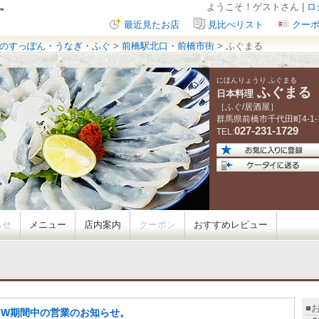
ようこそ！ゲストさん |
ロ
最近見たお店
見比べリスト
クー
のすっぽん・うなぎ・ふぐ
>
前橋駅北口・前橋市街
> ふぐまる
にほんりょうり ふぐまる
ふぐまる
日本料理
［ふぐ/居酒屋］
群馬県
前橋市千代田町
4-1-
027-231-1729
TEL:
らせ
メニュー
店内案内
クーポン
おすすめレビュー
■
.W期間中の営業のお知らせ。