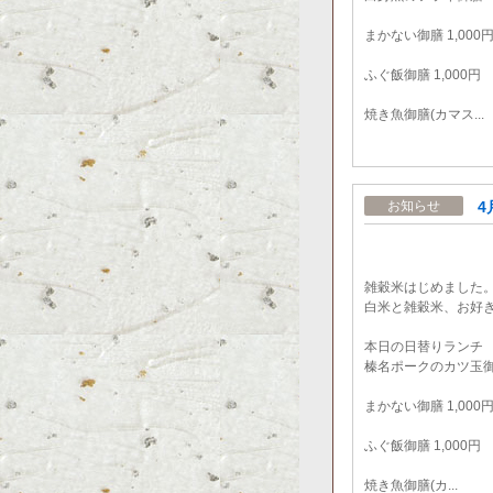
まかない御膳 1,000
ふぐ飯御膳 1,000円
焼き魚御膳(カマス...
4
お知らせ
雑穀米はじめました
白米と雑穀米、お好
本日の日替りランチ
榛名ポークのカツ玉御膳
まかない御膳 1,000
ふぐ飯御膳 1,000円
焼き魚御膳(カ...