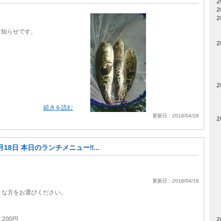
2
2
2
お知らせです。
2
2
続きを読む
更新日：2018/04/28
2
月18日 本日のランチメニュー‼...
更新日：2018/04/18
。
きな方をお選びください。
200円
2