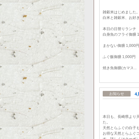
雑穀米はじめました
白米と雑穀米、お好
本日の日替りランチ
白身魚のフライ御膳 1,
まかない御膳 1,000
ふぐ飯御膳 1,000円
焼き魚御膳(カマス...
4
お知らせ
本日も、長崎県より
た。
天然とらふぐの白子
お得な天然とらふぐ