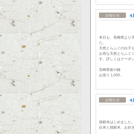
4
お知らせ
本日も、長崎県より
た。
天然とらふぐの白子
お得な天然とらふぐ
す。詳しくはクーポ
宮崎県産の鰆
お造り 1,000...
4
お知らせ
雑穀米はじめました
白米と雑穀米、お好