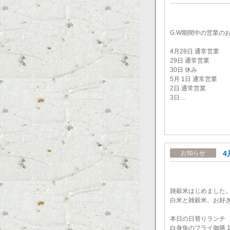
G.W期間中の営業の
4月28日 通常営業
29日 通常営業
30日 休み
5月 1日 通常営業
2日 通常営業
3日 ...
4
お知らせ
雑穀米はじめました
白米と雑穀米、お好
本日の日替りランチ
白身魚のフライ御膳 1,