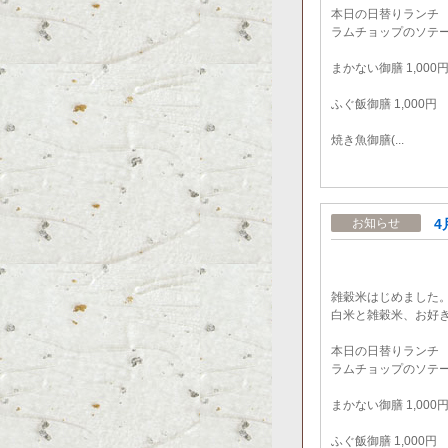
本日の日替りランチ
ラムチョップのソテー御
まかない御膳 1,000
ふぐ飯御膳 1,000円
焼き魚御膳(...
4
お知らせ
雑穀米はじめました
白米と雑穀米、お好
本日の日替りランチ
ラムチョップのソテー御
まかない御膳 1,000
ふぐ飯御膳 1,000円