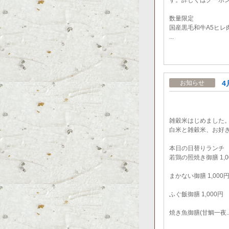
す。詳しくはクーポ
数量限定
国産黒毛和牛A5ヒレ
...
4
お知らせ
雑穀米はじめました
白米と雑穀米、お好
本日の日替りランチ
若鶏の照焼き御膳 1,0
まかない御膳 1,000
ふぐ飯御膳 1,000円
焼き魚御膳(甘鯛一夜..