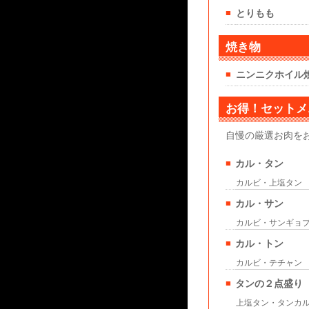
■
とりもも
焼き物
■
ニンニクホイル
お得！セットメ
自慢の厳選お肉を
■
カル・タン
カルビ・上塩タン
■
カル・サン
カルビ・サンギョ
■
カル・トン
カルビ・テチャン
■
タンの２点盛り
上塩タン・タンカ