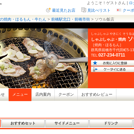
ようこそ！ゲストさん |
ロ
最近見たお店
見比べリスト
クー
の焼肉・ほるもん・牛たん
>
前橋駅北口・前橋市街
> ソウル飯店
しゃぶしゃぶ やきにく そうる
ソ
しゃぶしゃぶ・焼肉
［焼肉・ほるもん］
群馬県
前橋市千代田町
5-13
027-234-0711
TEL:
らせ
メニュー
店内案内
クーポン
おすすめレビュー
おすすめセット
サイドメニュー
ドリンク