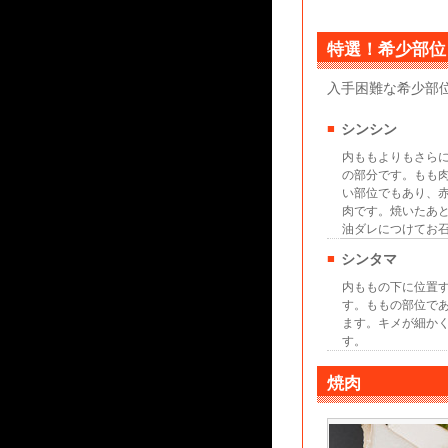
特選！希少部位
入手困難な希少部
■
シンシン
内ももよりもさら
の部分です。もも
い部位でもあり、
肉です。焼いたあ
油ダレにつけてお
■
シンタマ
内ももの下に位置
す。ももの部位で
ます。キメが細か
す。
焼肉