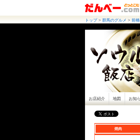
トップ
>
群馬のグルメ
>
前橋
お店紹介
地図
お知
焼肉