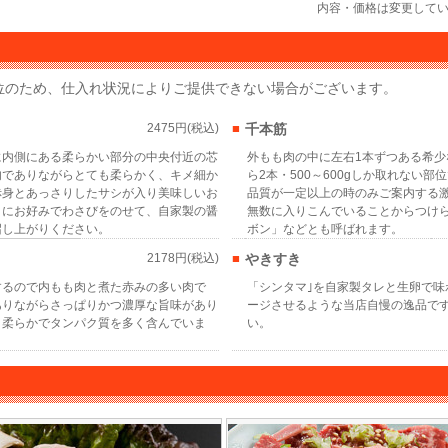
内容・価格は変更して
位のため、仕入れ状況によりご提供できない場合がございます。
2475円(税込)
■
千本筋
に内側にある柔らかい部分の中央付近の芯
外もも肉の中に左右1本ずつある希少
肉でありながらとても柔らかく、キメ細か
ら2本・500～600gしか取れない
赤身とあっさりしたサシが入り美味しいお
品質が一定以上の時のみご案内する
とにお好みでわさびをのせて、自家製の醤
無数に入りこんでいることからつけ
召し上がりください。
ボン」などとも呼ばれます。
2178円(税込)
■
やきすき
するので内もも肉と煮た赤みの多い肉で
「シンタマ｣を自家製タレと生卵で味
ありながらさっぱりかつ濃厚な旨味があり
ージさせるような当店自慢の逸品で
く柔らかでタンパク質を多く含んでいま
い。