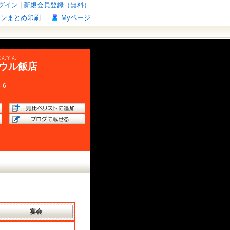
グイン
|
新規会員登録（無料）
ポンまとめ印刷
Myページ
はんてん
ウル飯店
-6
宴会