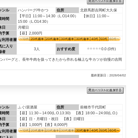
ャンル
ハンバーグ/牛かつ
住所
北群馬郡吉岡町大久保
【平日】11:00～14:30（L.O14:00） 【休日】11:00～
業時間
15:00（L.O14:30）
休日
月曜日
均予算
【昼】2,000円
な利用者層
気に入り
3人
おすすめ度
0.0 (0件)
録者
ハンバーグと、長年牛肉を扱ってきたから作れる極上な牛カツが自慢の吉岡
最終更新日：2026/04/02
ャンル
ふぐ/居酒屋
住所
前橋市千代田町
業時間
【昼】11:30～14:00(L.O.13:30) 【夜】18:00～24:00(L.O.)
休日
【昼】日・月曜日・祝日 【夜】日曜日
均予算
【昼】1,000円 【夜】8,000円
な利用者層
気に入り