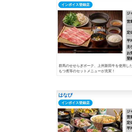
インボイス登録店
ジ
営
定
平
主
お
登
群馬のせせらぎポーク、上州新田牛を使用し
もつ煮等のセットメニューが充実！
はなび
インボイス登録店
ジ
営
定
平