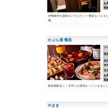
お
登
伊勢崎市今泉町のバラエティー豊富なパスタ
備。
かぶら屋 葡呑
ジ
営
定
平
主
お
登
新前橋駅近く！手作りの窯焼ピッツァを主に
やまき