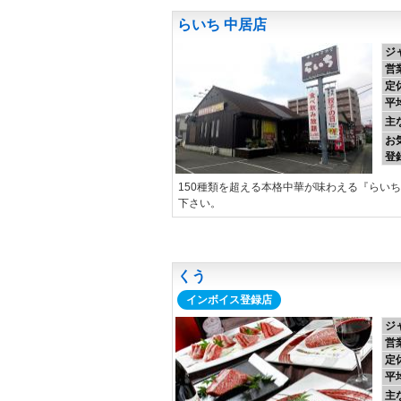
らいち 中居店
ジ
営
定
平
主
お
登
150種類を超える本格中華が味わえる『らい
下さい。
くう
インボイス登録店
ジ
営
定
平
主