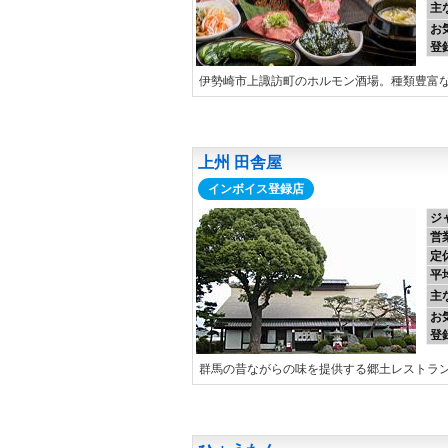
主
お
登
伊勢崎市上諏訪町のホルモン酒場。種類豊富
上州 田舎屋
インボイス登録店
ジ
営
定
平
主
お
登
群馬の昔ながらの味を提供する郷土レストラ