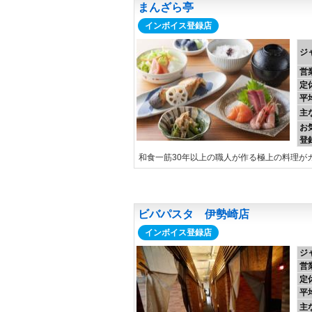
まんざら亭
インボイス登録店
ジ
営
定
平
主
お
登
和食一筋30年以上の職人が作る極上の料理が
ビバパスタ 伊勢崎店
インボイス登録店
ジ
営
定
平
主