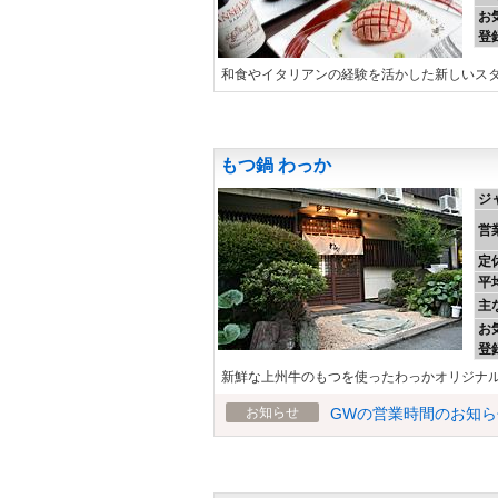
お
登
和食やイタリアンの経験を活かした新しいス
もつ鍋 わっか
ジ
営
定
平
主
お
登
新鮮な上州牛のもつを使ったわっかオリジナ
お知らせ
GWの営業時間のお知ら