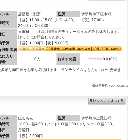
ャンル
居酒屋・割烹
住所
伊勢崎市下植木町
【昼】11:00～15:00（L.O.14:30） 【夜】17:00～
業時間
24:00（L.O.23:30）
日曜日 ※月2回月曜日のディナータイムのみお休みします。
休日
詳しくはお問合せください。
均予算
【昼】1,300円 【夜】5,000円
な利用者層
気に入り
0人
おすすめ度
0.0 (0件)
録者
た多彩な肉料理をお楽しみ頂けます。ランチタイムはとんかつや生姜焼き、
最終更新日：2026/04/13
ャンル
ほるもん
住所
伊勢崎市上諏訪町
業時間
18:00～翌4:00（フードL.O.翌3:00 / ドリンクL.O.翌3:30）
休日
月曜日
均予算
【夜】3,000円