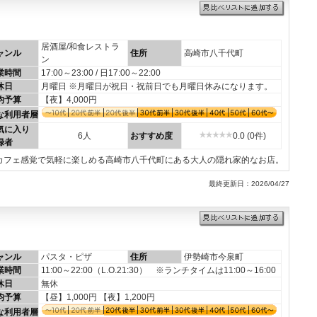
居酒屋/和食レストラ
ャンル
住所
高崎市八千代町
ン
業時間
17:00～23:00 / 日17:00～22:00
休日
月曜日 ※月曜日が祝日・祝前日でも月曜日休みになります。
均予算
【夜】4,000円
な利用者層
気に入り
6人
おすすめ度
0.0 (0件)
録者
カフェ感覚で気軽に楽しめる高崎市八千代町にある大人の隠れ家的なお店。
最終更新日：2026/04/27
ャンル
パスタ・ピザ
住所
伊勢崎市今泉町
業時間
11:00～22:00（L.O.21:30） ※ランチタイムは11:00～16:00
休日
無休
均予算
【昼】1,000円 【夜】1,200円
な利用者層