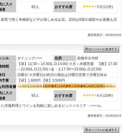
気に入り
95人
おすすめ度
3.9 (11件)
録者
と薪窯で焼く本格的なピザが楽しめるお店。店内は9室の個室やお座敷も完
最終更新日：2026/04/26
ャンル
ダイニングバー
住所
前橋市古市町
【昼】11:30～14:30(L.O.14:00) ※月～木曜営業 【夜】17:30
業時間
～22:00(L.O.21:00) / 金・土17:30〜23:00(L.O.22:00)
休日
日曜日 ※月曜日が終日の場合は日曜日営業で月曜日休み
均予算
【昼】1,600円 【夜】3,500円
な利用者層
気に入り
93人
おすすめ度
4.4 (10件)
録者
した洋風料理とワインを気軽に楽しめるピッツァエリア・バール。
最終更新日：2026/04/15