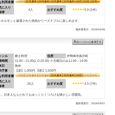
な利用者層
気に入り
4人
おすすめ度
5.0 (1件)
録者
なホルモンと厳選された焼肉がリーズナブルに楽しめます。
最終更新日：2026/04/08
ャンル
郷土料理
住所
伊勢崎市曲沢町
業時間
11:00～21:00(L.O.20:30) ※月曜日のみ11:00～14:00
休日
無休
均予算
【昼】1,000円 【夜】1,000円
な利用者層
気に入り
26人
おすすめ度
4.5 (7件)
録者
ン。日本人ならだれでもゆっくりくつろげる懐かしい雰囲気。
最終更新日：2026/04/07