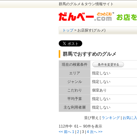
群馬のグルメ＆タウン情報サイト
トップ
> お店探す(グルメ)
群馬でおすすめのグルメ
現在の検索条件
エリア
指定しない
ジャンル
指定しない
こだわり
個室あり
平均予算
指定しない
主な利用者層
指定しない
並び替え
[
ランキング
|
お気に
112件中 61～ 90件を表示
<< 前へ
1
|
2
|
3
|
4
次へ >>