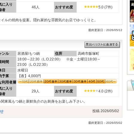
気に入り
46人
おすすめ度
5.0 (7件)
録者
タイルの焼肉を提案。隠れ家的な雰囲気のお店でゆっくりと。
最終更新日：2026/05/12
ャンル
居酒屋/もつ鍋
住所
高崎市飯塚町
18:00～22:30（L.O.22:00） ※金・土曜日18:00～
業時間
23:00（L.O.22:30）
休日
水曜日
均予算
【夜】4,000円
な利用者層
気に入り
29人
おすすめ度
4.0 (2件)
録者
ル関東風もつ鍋と新鮮魚介のお刺身をお楽しみ下さい。
せ
投稿 2026/05/02
最終更新日：2026/05/02