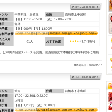
ャンル
中華料理・居酒屋
住所
高崎市上中居町
業時間
【昼】11:00～15:00 【夜】17:00～23:00
休日
無休
均予算
【昼】900円 【夜】1,800円
な利用者層
気に入り
61人
おすすめ度
3.7 (18件)
録者
ち』は和風の個室スペースも完備。居酒屋感覚で本格的な中華料理をご堪能
最終更新日：2026/05/15
ャンル
焼肉
住所
前橋市下小出町
業時間
17:00～22:30(L.O.22:00)
休日
火曜日
均予算
【昼】1,200円 【夜】3,500円
な利用者層