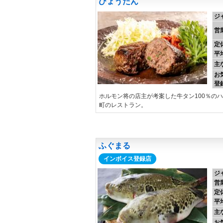
ひょうたん
ジ
営
定
平
主
お
登
ホルモン将の店主が考案した牛タン100％の
町のレストラン。
ふぐまる
インボイス登録店
ジ
営
定
平
主
お