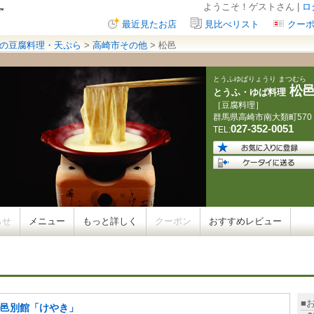
ようこそ！ゲストさん |
ロ
最近見たお店
見比べリスト
クー
の豆腐料理・天ぷら
>
高崎市その他
> 松邑
とうふゆばりょうり まつむら
松
とうふ・ゆば料理
［豆腐料理］
群馬県
高崎市南大類町
570
027-352-0051
TEL:
らせ
メニュー
もっと詳しく
クーポン
おすすめレビュー
■
邑別館「けやき」