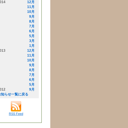
014
12月
11月
10月
9月
8月
7月
6月
5月
3月
1月
013
12月
11月
10月
9月
8月
7月
6月
5月
012
9月
お知らせ一覧に戻る
RSS Feed