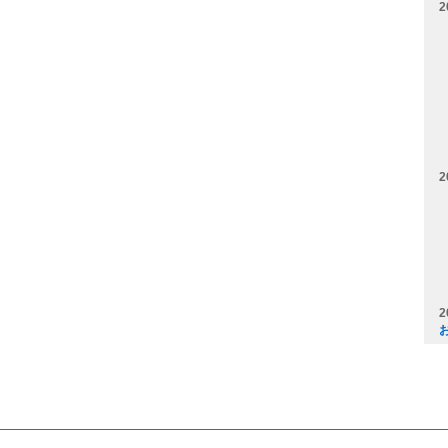
2
2
2