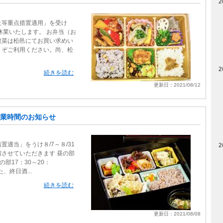
2
止等重点措置適用」を受け
は休業いたします。 お弁当（お
惣菜は松邑にてお買い求めい
うぞご利用ください。尚、松
2
続きを読む
更新日：2021/08/12
業時間のお知らせ
置適当」をうけ８/7～８/31
2
させていただきます 昼の部
夜の部17：30～20：
た、終日酒...
続きを読む
更新日：2021/08/08