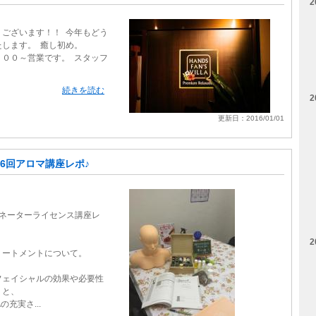
2
うございます！！ 今年もどう
します。 癒し初め。
：００～営業です。 スタッフ
続きを読む
2
更新日：2016/01/01
6回アロマ講座レポ♪
ィネーターライセンス講座レ
2
リートメントについて。
フェイシャルの効果や必要性
！と、
充実さ...