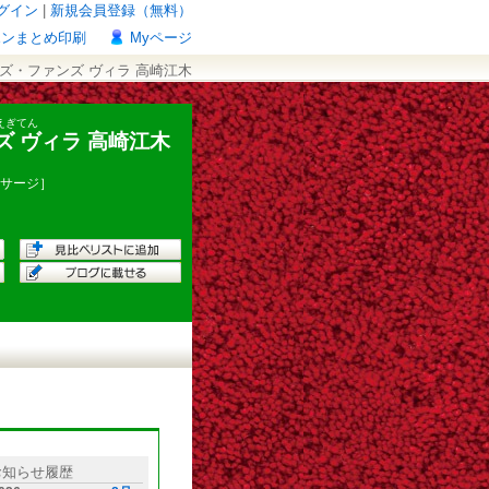
グイン
|
新規会員登録（無料）
ポンまとめ印刷
Myページ
ンズ・ファンズ ヴィラ 高崎江木
えぎてん
 ヴィラ 高崎江木
サージ］
お知らせ履歴