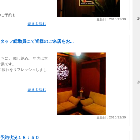
。
予約も...
2
更新日：2015/12/30
続きを読む
タッフ総動員にて皆様のご来店をお...
ちに。 癒し納め。 年内は本
営業です。
に疲れをリフレッシュしまし
2
続きを読む
更新日：2015/12/30
予約状況１８：５０