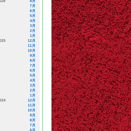
026
8月
7月
6月
5月
4月
3月
2月
1月
025
12月
11月
10月
9月
8月
7月
6月
5月
4月
3月
2月
1月
024
12月
11月
10月
9月
8月
7月
6月