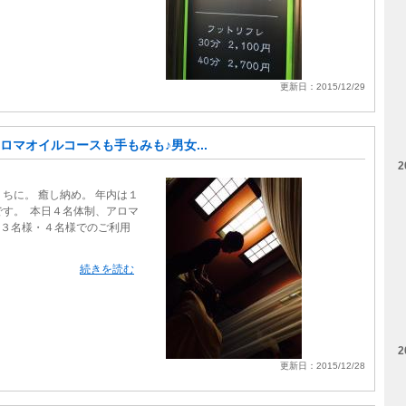
更新日：2015/12/29
ロマオイルコースも手もみも♪男女...
2
ちに。 癒し納め。 年内は１
です。 本日４名体制、アロマ
 ３名様・４名様でのご利用
続きを読む
2
更新日：2015/12/28