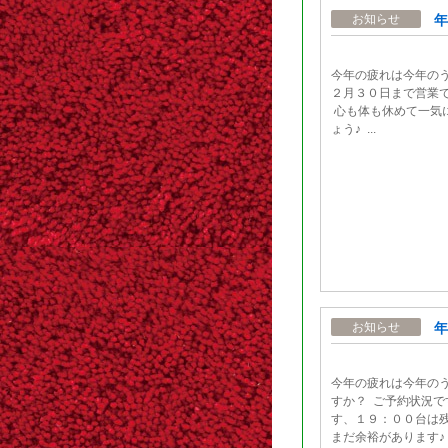
年
お知らせ
今年の疲れは今年のう
２月３０日まで営業
心も体も休めて一気
ょう♪ ...
年
お知らせ
今年の疲れは今年のう
すか？ ご予約状況
す、１９：００台は
まだ余裕があります♪