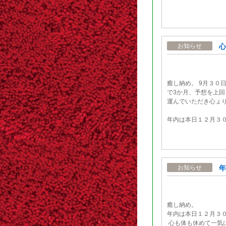
心
お知らせ
癒し納め。 9月３０
で3か月、予想を上
運んでいただき心ょ
年内は本日１２月３０日
年
お知らせ
癒し納め。
年内は本日１２月３
心も体も休めて一気