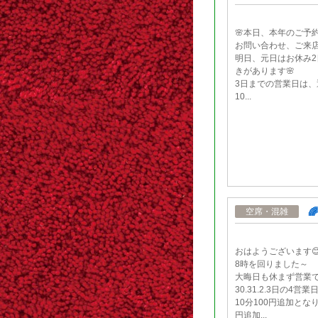
🌸本日、本年のご予
お問い合わせ、ご来店
明日、元日はお休み2
きがあります🌸
3日までの営業日は、
10...

空席・混雑
おはようございます😊
8時を回りました～
大晦日も休まず営業で
30.31.2.3日の4
10分100円追加とな
円追加...