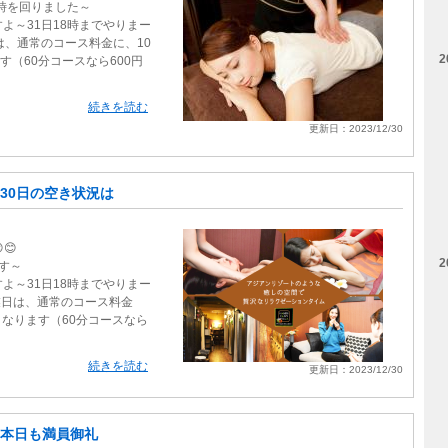
2時を回りました～
よ～31日18時までやりまー
は、通常のコース料金に、10
2
す（60分コースなら600円
続きを読む
更新日：2023/12/30
30日の空き状況は
😊
2
す～
よ～31日18時までやりまー
4営業日は、通常のコース料金
となります（60分コースなら
続きを読む
更新日：2023/12/30
本日も満員御礼