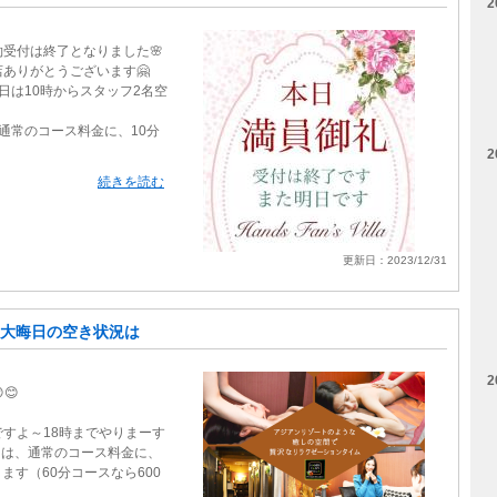
2
約受付は終了となりました🌸
ありがとうございます🤗
日は10時からスタッフ2名空
通常のコース料金に、10分
2
続きを読む
更新日：2023/12/31
大晦日の空き状況は
2
😊
すよ～18時までやりまーす
営業日は、通常のコース料金に、
ります（60分コースなら600