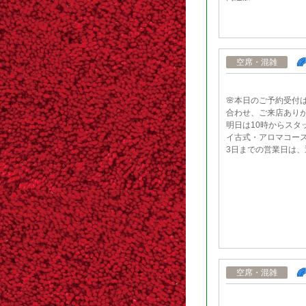

空席・混雑
🌸本日のご予約受付
合わせ、ご来店ありが
明日は10時からスタ
イ古式・アロマコース
3日までの営業日は、通

空席・混雑