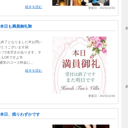
続きを読む
更新日：2023/12/31
本日も満員御礼🌺
2
は終了となりました🌸お問い
とうございます🤗
ッフ2名空きがあります。タ
もOKですよ🌸
常のコース料金に...
続きを読む
2
更新日：2023/12/30
本日、残りわずかです