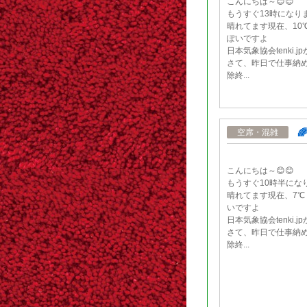
こんにちは～😊😊
もうすぐ13時になり
晴れてます現在、10
ぽいですよ
日本気象協会tenki.
さて、昨日で仕事納
除終...

空席・混雑
こんにちは～😊😊
もうすぐ10時半にな
晴れてます現在、7
いですよ
日本気象協会tenki.
さて、昨日で仕事納
除終...