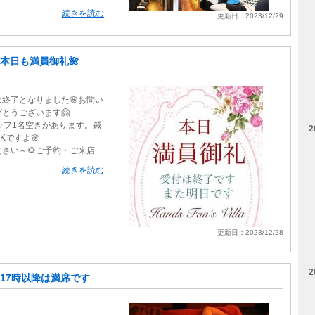
続きを読む
更新日：2023/12/29
本日も満員御礼🌺
は終了となりました🌸お問い
とうございます🤗
ッフ1名空きがあります。鍼
2
Kですよ🌸
い～🌻ご予約・ご来店...
続きを読む
更新日：2023/12/28
2
17時以降は満席です