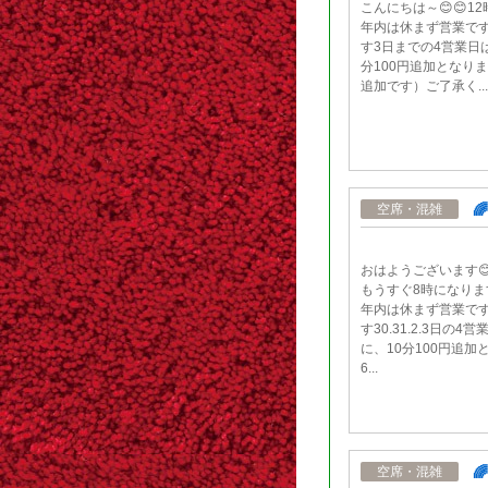
こんにちは～😊😊1
年内は休まず営業です
す3日までの4営業日
分100円追加となりま
追加です）ご了承く...

空席・混雑
おはようございます😊
もうすぐ8時になりま
年内は休まず営業です
す30.31.2.3日の
に、10分100円追加
6...

空席・混雑