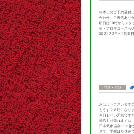
🌸本日のご予約受付
合わせ、ご来店ありが
明日は10時からスタ
灸・アロマコースもO
30.31.2.3日の4営業

空席・混雑
おはようございます😊
もうすぐ８時になり
今日もいい天気です1
掃除も頑張れますね
日本気象協会tenki.
さて、学生は冬休みで