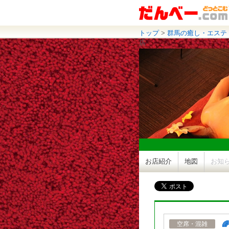
トップ
>
群馬の癒し・エステ
店
お店紹介
地図
お知

空席・混雑