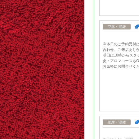

空席・混雑
🌸本日のご予約受付
合わせ、ご来店ありが
明日は10時からスタ
灸・アロマコースもO
お気軽にお問合せくださ

空席・混雑