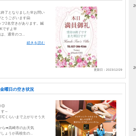
2
は終了となりました🌸お問い
とうございます🤗
ッフ2名空きがあります。鍼
Kですよ🌸
日は、通常のコ...
続きを読む
2
更新日：2023/12/29
金曜日の空き状況
😊
ます～
5℃くらいまで上がりそう大
jpから➡高崎市のお天気
2
しょうが高校生の...