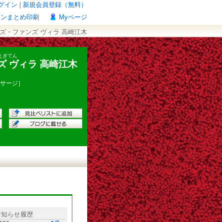
グイン
|
新規会員登録（無料）
ポンまとめ印刷
Myページ
ンズ・ファンズ ヴィラ 高崎江木
えぎてん
 ヴィラ 高崎江木
サージ］
お知らせ履歴