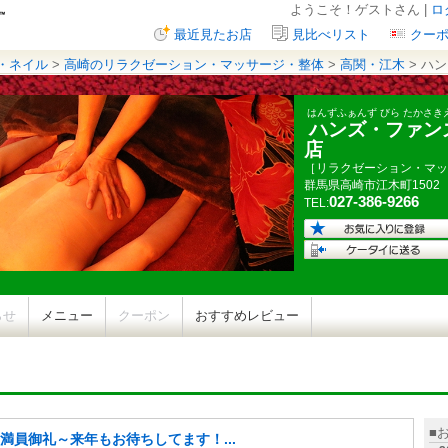
ようこそ！ゲストさん |
ロ
最近見たお店
見比べリスト
クー
・ネイル
>
高崎のリラクゼーション・マッサージ・整体
>
高関・江木
> ハ
はんずふぁんず びら たかさき
ハンズ・ファンズ
店
［リラクゼーション・マッ
群馬県
高崎市江木町
1502
027-386-9266
TEL:
らせ
メニュー
クーポン
おすすめレビュー
■
満員御礼～来年もお待ちしてます！...