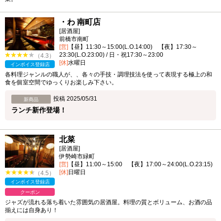
・わ 南町店
[居酒屋]
前橋市南町
[営]
【昼】11:30～15:00(L.O.14:00) 【夜】17:30～
23:30(L.O.23:00) / 日・祝17:30～23:00
（4.3）
[休]
水曜日
インボイス登録店
各料理ジャンルの職人が、、各々の手技・調理技法を使って表現する極上の和
食を個室空間でゆっくりお楽しみ下さい。
投稿 2025/05/31
新商品
ランチ新作登場！
北菜
[居酒屋]
伊勢崎市緑町
[営]
【昼】11:00～15:00 【夜】17:00～24:00(L.O.23:15)
[休]
日曜日
（4.5）
インボイス登録店
クーポン
ジャズが流れる落ち着いた雰囲気の居酒屋。料理の質とボリューム、お酒の品
揃えには自身あり！