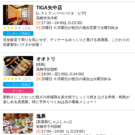
TIGA矢中店
[レストランバー/パスタ・ピザ]
高崎市矢中町
[営]
17:00～24:00(L.O.23:30)
[休]
月曜日 ※月曜日が祝日の場合営業で火曜日休み
（3.6）
インボイス登録店
完全個室で周りを気にせず、ディナーもゆっくりと寛げる居酒屋。こだわりの
自家製生パスタが自慢！
オオトリ
[焼鳥]
高崎市砂賀町
[営]
18:00～翌1:00(L.O.24:00)
[休]
月曜日 ※月曜日が祝日の場合は火曜日休み
（3.7）
インボイス登録店
クーポン
新鮮さにこだわった朝〆の赤城鶏を炭火焼でじっくり焼き上げる串焼・焼鳥が
楽しめる居酒屋。特に手作りつくねは店の看板メニュー！
逸豚
[居酒屋/しゃぶしゃぶ]
前橋市千代田町
[営]
17:00～24:00（L.O.23:00）