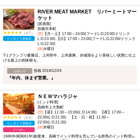
RIVER MEAT MARKET リバーミートマー
ケット
[居酒屋]
前橋市本町
（4.7）
[営]
【月～土】17:00～24:00(フードL.O.23:00/ドリンク
L.O.23:30) 【日】17:00～23:00(フードL.O.22:00/ドリンク
インボイス登録店
L.O.22:30)
[休]
火曜日
T-1グランプリ優勝店。上州和牛、上州麦豚、赤城鶏をより美味しい状態に仕上
げる最上の肉体験を。
投稿 2019/12/24
お知らせ
『年内、休まず営業。』
ＮＥＷマハラジャ
[インド料理]
高崎市上大類町
[営]
【昼】11:30～15:00(L.O.14:30) 【夜】17:00～
22:00(L.O.21:30) 【土・日・祝】11:30～
（4.4）
22:00(L.O.21:30)
インボイス登録店
[休]
木曜日
クーポン
1986年(昭和61年)創業来、高崎でインド料理を営んでいる群馬のインド料理レ