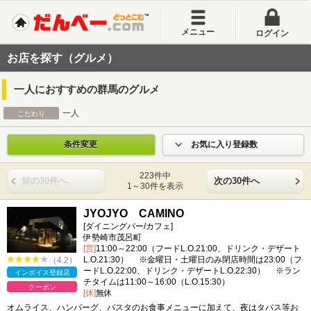
メニュー
ログイン
お店を探す（グルメ）
一人におすすめの群馬のグルメ
一人
こだわり
条件変更
お気に入り登録数
223件中
前の30件へ
次の30件へ
1～30件を表示
JYOJYO CAMINO
[ダイニングバー/カフェ]
伊勢崎市茂呂町
[営]
11:00～22:00（フードL.O.21:00、ドリンク・デザート
L.O.21:30） ※金曜日・土曜日のみ閉店時間は23:00（フ
（4.2）
ードL.O.22:00、ドリンク・デザートL.O.22:30） ※ラン
インボイス登録店
チタイムは11:00～16:00（L.O.15:30）
クーポン
[休]
無休
オムライス、ハンバーグ、パスタのお食事メニューに加えて、夜はタパス等お