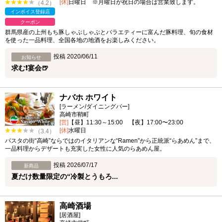
[休]
日曜日 ※月曜日が祝日の場合は営業致します。
（4.2）
インボイス登録店
クーポン
群馬県産の上州もち豚しゃぶしゃぶとバラエティーに富んだ豚料理、旬の食材
を使った一品料理、全国各地の地酒をお楽しみください。
投稿 2020/06/11
お知らせ
求む❗宴会🍺
ナバホ ホワイト
[ラーメン/ダイニングバー]
高崎市鞘町
[営]
【昼】11:30～15:00 【夜】17:00〜23:00
[休]
水曜日
（3.4）
パスタの街“高崎”ならではのイタリアンな“Ramen”から正統派“らあめん”まで、
一品料理からデザートも充実した女性に人気のらあめん屋。
投稿 2026/07/17
新商品
夏だけ数量限定の“冷製とうもろ...
高崎酒場
[居酒屋]