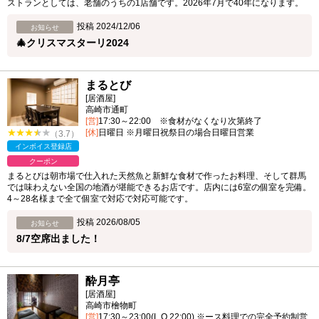
ストランとしては、老舗のうちの1店舗です。2026年7月で40年になります。
投稿 2024/12/06
お知らせ
🎄クリスマスターリ2024
まるとび
[居酒屋]
高崎市通町
[営]
17:30～22:00 ※食材がなくなり次第終了
[休]
日曜日 ※月曜日祝祭日の場合日曜日営業
（3.7）
インボイス登録店
クーポン
まるとびは朝市場で仕入れた天然魚と新鮮な食材で作ったお料理、そして群馬
では味わえない全国の地酒が堪能できるお店です。店内には6室の個室を完備。
4～28名様まで全て個室で対応で対応可能です。
投稿 2026/08/05
お知らせ
8/7空席出ました！
酔月亭
[居酒屋]
高崎市檜物町
[営]
17:30～23:00(L.O.22:00) ※ース料理での完全予約制営