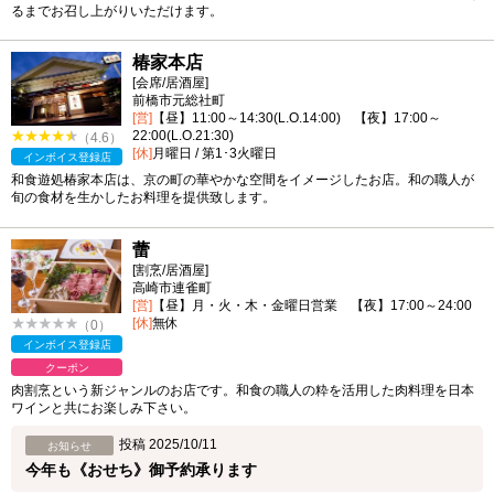
るまでお召し上がりいただけます。
椿家本店
[会席/居酒屋]
前橋市元総社町
[営]
【昼】11:00～14:30(L.O.14:00) 【夜】17:00～
22:00(L.O.21:30)
（4.6）
[休]
月曜日 / 第1･3火曜日
インボイス登録店
和食遊処椿家本店は、京の町の華やかな空間をイメージしたお店。和の職人が
旬の食材を生かしたお料理を提供致します。
蕾
[割烹/居酒屋]
高崎市連雀町
[営]
【昼】月・火・木・金曜日営業 【夜】17:00～24:00
[休]
無休
（0）
インボイス登録店
クーポン
肉割烹という新ジャンルのお店です。和食の職人の粋を活用した肉料理を日本
ワインと共にお楽しみ下さい。
投稿 2025/10/11
お知らせ
今年も《おせち》御予約承ります