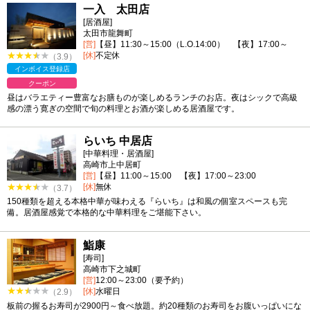
一入 太田店
[居酒屋]
太田市龍舞町
[営]
【昼】11:30～15:00（L.O.14:00） 【夜】17:00～
[休]
不定休
（3.9）
インボイス登録店
クーポン
昼はバラエティー豊富なお膳ものが楽しめるランチのお店。夜はシックで高級
感の漂う寛ぎの空間で旬の料理とお酒が楽しめる居酒屋です。
らいち 中居店
[中華料理・居酒屋]
高崎市上中居町
[営]
【昼】11:00～15:00 【夜】17:00～23:00
[休]
無休
（3.7）
150種類を超える本格中華が味わえる『らいち』は和風の個室スペースも完
備。居酒屋感覚で本格的な中華料理をご堪能下さい。
鮨康
[寿司]
高崎市下之城町
[営]
12:00～23:00（要予約）
[休]
水曜日
（2.9）
板前の握るお寿司が2900円～食べ放題。約20種類のお寿司をお腹いっぱいにな