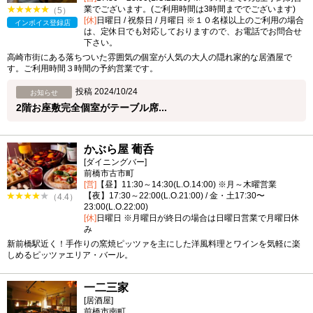
業でございます。(ご利用時間は3時間まででございます)
（5）
[休]
日曜日 / 祝祭日 / 月曜日 ※１０名様以上のご利用の場合
インボイス登録店
は、定休日でも対応しておりますので、お電話でお問合せ
下さい。
高崎市街にある落ちついた雰囲気の個室が人気の大人の隠れ家的な居酒屋で
す。ご利用時間３時間の予約営業です。
投稿 2024/10/24
お知らせ
2階お座敷完全個室がテーブル席...
かぶら屋 葡呑
[ダイニングバー]
前橋市古市町
[営]
【昼】11:30～14:30(L.O.14:00) ※月～木曜営業
【夜】17:30～22:00(L.O.21:00) / 金・土17:30〜
（4.4）
23:00(L.O.22:00)
[休]
日曜日 ※月曜日が終日の場合は日曜日営業で月曜日休
み
新前橋駅近く！手作りの窯焼ピッツァを主にした洋風料理とワインを気軽に楽
しめるピッツァエリア・バール。
一二三家
[居酒屋]
前橋市南町