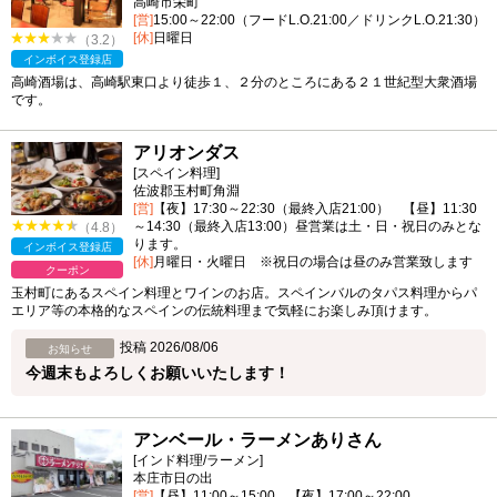
高崎市栄町
[営]
15:00～22:00（フードL.O.21:00／ドリンクL.O.21:30）
[休]
日曜日
（3.2）
インボイス登録店
高崎酒場は、高崎駅東口より徒歩１、２分のところにある２１世紀型大衆酒場
です。
アリオンダス
[スペイン料理]
佐波郡玉村町角淵
[営]
【夜】17:30～22:30（最終入店21:00） 【昼】11:30
～14:30（最終入店13:00）昼営業は土・日・祝日のみとな
（4.8）
ります。
インボイス登録店
[休]
月曜日・火曜日 ※祝日の場合は昼のみ営業致します
クーポン
玉村町にあるスペイン料理とワインのお店。スペインバルのタパス料理からパ
エリア等の本格的なスペインの伝統料理まで気軽にお楽しみ頂けます。
投稿 2026/08/06
お知らせ
今週末もよろしくお願いいたします！
アンベール・ラーメンありさん
[インド料理/ラーメン]
本庄市日の出
[営]
【昼】11:00～15:00 【夜】17:00～22:00