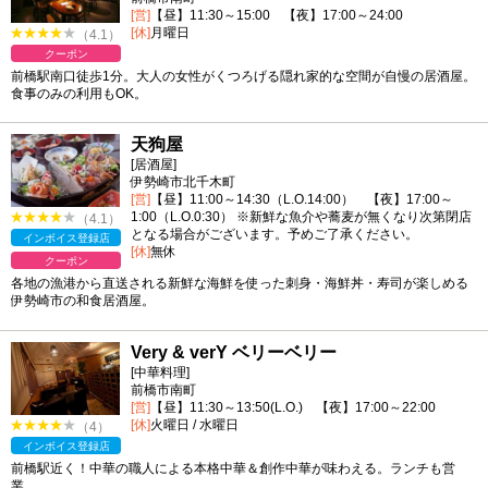
[営]
【昼】11:30～15:00 【夜】17:00～24:00
[休]
月曜日
（4.1）
クーポン
前橋駅南口徒歩1分。大人の女性がくつろげる隠れ家的な空間が自慢の居酒屋。
食事のみの利用もOK。
天狗屋
[居酒屋]
伊勢崎市北千木町
[営]
【昼】11:00～14:30（L.O.14:00） 【夜】17:00～
1:00（L.O.0:30） ※新鮮な魚介や蕎麦が無くなり次第閉店
（4.1）
となる場合がございます。予めご了承ください。
インボイス登録店
[休]
無休
クーポン
各地の漁港から直送される新鮮な海鮮を使った刺身・海鮮丼・寿司が楽しめる
伊勢崎市の和食居酒屋。
Very & verY ベリーベリー
[中華料理]
前橋市南町
[営]
【昼】11:30～13:50(L.O.) 【夜】17:00～22:00
[休]
火曜日 / 水曜日
（4）
インボイス登録店
前橋駅近く！中華の職人による本格中華＆創作中華が味わえる。ランチも営
業。