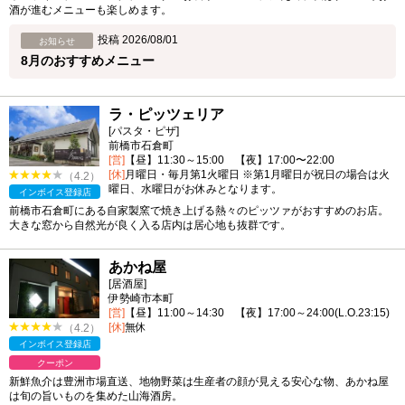
酒が進むメニューも楽しめます。
投稿 2026/08/01
お知らせ
8月のおすすめメニュー
ラ・ピッツェリア
[パスタ・ピザ]
前橋市石倉町
[営]
【昼】11:30～15:00 【夜】17:00〜22:00
[休]
月曜日・毎月第1火曜日 ※第1月曜日が祝日の場合は火
（4.2）
曜日、水曜日がお休みとなります。
インボイス登録店
前橋市石倉町にある自家製窯で焼き上げる熱々のピッツァがおすすめのお店。
大きな窓から自然光が良く入る店内は居心地も抜群です。
あかね屋
[居酒屋]
伊勢崎市本町
[営]
【昼】11:00～14:30 【夜】17:00～24:00(L.O.23:15)
[休]
無休
（4.2）
インボイス登録店
クーポン
新鮮魚介は豊洲市場直送、地物野菜は生産者の顔が見える安心な物、あかね屋
は旬の旨いものを集めた山海酒房。