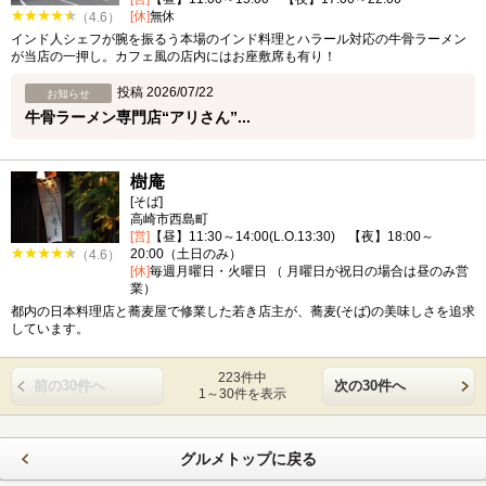
[休]
無休
（4.6）
インド人シェフが腕を振るう本場のインド料理とハラール対応の牛骨ラーメン
が当店の一押し。カフェ風の店内にはお座敷席も有り！
投稿 2026/07/22
お知らせ
牛骨ラーメン専門店“アリさん”...
樹庵
[そば]
高崎市西島町
[営]
【昼】11:30～14:00(L.O.13:30) 【夜】18:00～
20:00（土日のみ）
（4.6）
[休]
毎週月曜日・火曜日 （ 月曜日が祝日の場合は昼のみ営
業）
都内の日本料理店と蕎麦屋で修業した若き店主が、蕎麦(そば)の美味しさを追求
しています。
223件中
前の30件へ
次の30件へ
1～30件を表示
グルメトップに戻る