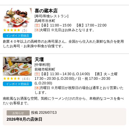
喜の蔵本店
[寿司/和食レストラン]
高崎市冷水町
[営]
【昼】11:00～15:00 【夜】17:00～22:00
[休]
火曜日 ※元旦はお休みとなります。
（5）
インボイス登録店
創業４０年以上の高崎市のお寿司屋さん。全国から仕入れた新鮮な魚介を使用
したお寿司・お刺身や和食が自慢です。
天壇
[中華料理]
前橋市昭和町
[営]
【昼】11:30～14:30 (L.O.14:00) 【夜】火～土曜
17:30～20:30 (L.O.20:00)／日・祝 17:00～20:30
（4.6）
(L.O.20:00)
インボイス登録店
[休]
月曜日 ※月曜日が祝祭日の場合は通常とおり営業いた
します。
南欧風なお洒落な空間。気軽にラーメンだけの方から、本格的なコースを食べ
たいお客様まで。
投稿 2026/07/13
お知らせ
2026年8月の店休日