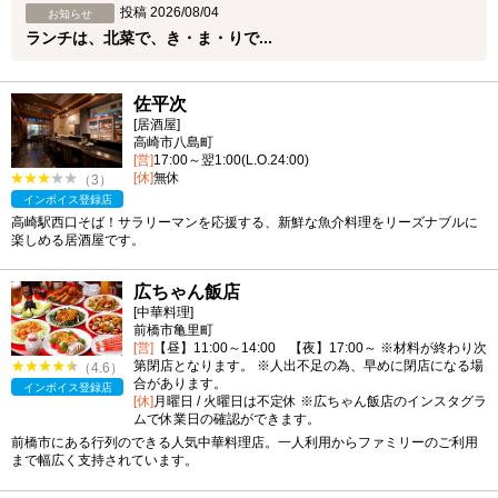
投稿 2026/08/04
お知らせ
ランチは、北菜で、き・ま・りで...
佐平次
[居酒屋]
高崎市八島町
[営]
17:00～翌1:00(L.O.24:00)
[休]
無休
（3）
インボイス登録店
高崎駅西口そば！サラリーマンを応援する、新鮮な魚介料理をリーズナブルに
楽しめる居酒屋です。
広ちゃん飯店
[中華料理]
前橋市亀里町
[営]
【昼】11:00～14:00 【夜】17:00～ ※材料が終わり次
第閉店となります。 ※人出不足の為、早めに閉店になる場
（4.6）
合があります。
インボイス登録店
[休]
月曜日 / 火曜日は不定休 ※広ちゃん飯店のインスタグラ
ムで休業日の確認ができます。
前橋市にある行列のできる人気中華料理店。一人利用からファミリーのご利用
まで幅広く支持されています。