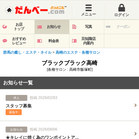
メニュー
ログイン
お店
お知らせ
写真
クーポン
トップ
おすすめ
豆知識/店
料金表
レビュー
内案内
群馬の癒し・エステ・ネイル
>
高崎のエステ・各種サロン
ブラックブラック高崎
[各種サロン : 高崎市飯塚町]
お知らせ一覧
投稿 2026/02/03
求人
スタッフ募集
募集中
投稿 2026/08/06
お知らせ
★キレイに焼く為のワンポイントア...