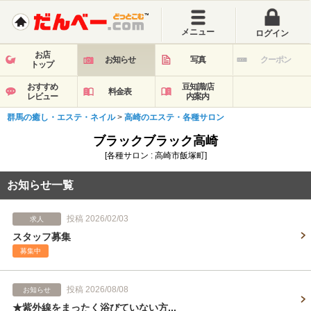
メニュー
ログイン
お店
お知らせ
写真
クーポン
トップ
おすすめ
豆知識/店
料金表
レビュー
内案内
群馬の癒し・エステ・ネイル
>
高崎のエステ・各種サロン
ブラックブラック高崎
[各種サロン : 高崎市飯塚町]
お知らせ一覧
投稿 2026/02/03
求人
スタッフ募集
募集中
投稿 2026/08/08
お知らせ
★紫外線をまったく浴びていない方...