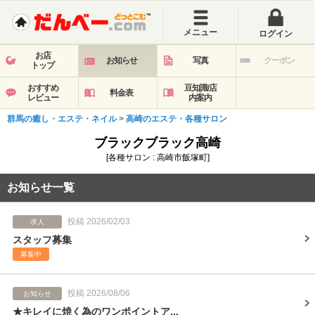
メニュー
ログイン
お店
お知らせ
写真
クーポン
トップ
おすすめ
豆知識/店
料金表
レビュー
内案内
群馬の癒し・エステ・ネイル
>
高崎のエステ・各種サロン
ブラックブラック高崎
[各種サロン : 高崎市飯塚町]
お知らせ一覧
投稿 2026/02/03
求人
スタッフ募集
募集中
投稿 2026/08/06
お知らせ
★キレイに焼く為のワンポイントア...