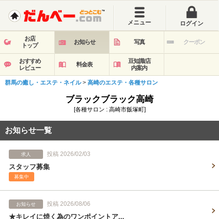
メニュー
ログイン
お店
お知らせ
写真
クーポン
トップ
おすすめ
豆知識/店
料金表
レビュー
内案内
群馬の癒し・エステ・ネイル
>
高崎のエステ・各種サロン
ブラックブラック高崎
[各種サロン : 高崎市飯塚町]
お知らせ一覧
投稿 2026/02/03
求人
スタッフ募集
募集中
投稿 2026/08/06
お知らせ
★キレイに焼く為のワンポイントア...