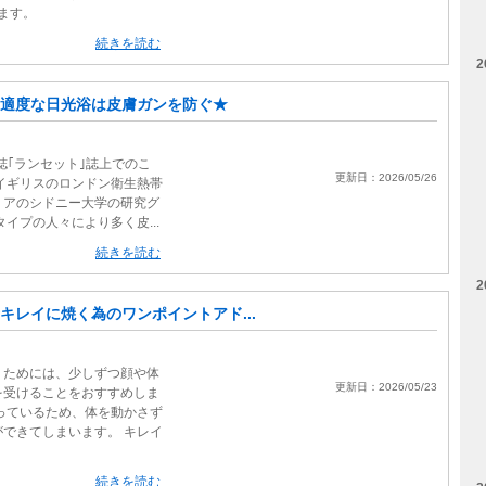
ます。
続きを読む
2
適度な日光浴は皮膚ガンを防ぐ★
学誌｢ランセット｣誌上でのこ
更新日：2026/05/26
イギリスのロンドン衛生熱帯
リアのシドニー大学の研究グ
イプの人々により多く皮...
続きを読む
2
キレイに焼く為のワンポイントアド...
くためには、少しずつ顔や体
更新日：2026/05/23
を受けることをおすすめしま
っているため、体を動かさず
できてしまいます。 キレイ
続きを読む