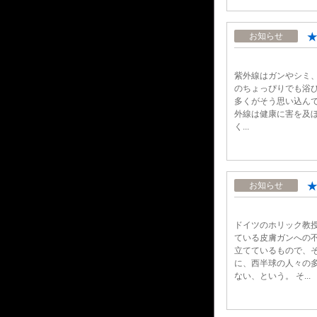
★
お知らせ
紫外線はガンやシミ
のちょっぴりでも浴
多くがそう思い込んで
外線は健康に害を及
く...
★
お知らせ
ドイツのホリック教
ている皮膚ガンへの
立てているもので、
に、西半球の人々の
ない、という。 そ...