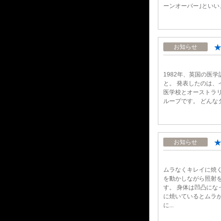
ーンオーバー｣といい
★
お知らせ
1982年、英国の医
と。 発表したのは、
医学校とオーストラ
ループです。 どんなタ
★
お知らせ
ムラなくキレイに焼
を動かしながら照射
す。 身体は凹凸にな
に焼いているとムラが
に...