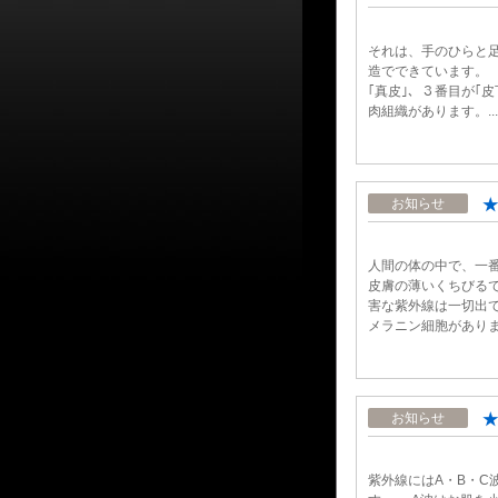
それは、手のひらと
造でできています。 
｢真皮｣、３番目が｢
肉組織があります。...
★
お知らせ
人間の体の中で、一
皮膚の薄いくちびるで
害な紫外線は一切出て
メラニン細胞があります
★
お知らせ
紫外線にはA・B・C