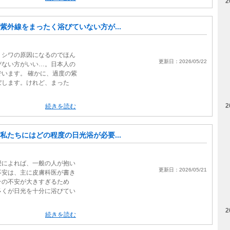
2
紫外線をまったく浴びていない方が...
、シワの原因になるのでほん
更新日：2026/05/22
びない方がいい…。日本人の
います。 確かに、過度の紫
ぼします。けれど、まった
2
続きを読む
私たちにはどの程度の日光浴が必要...
授によれば、一般の人が抱い
更新日：2026/05/21
不安は、主に皮膚科医が書き
その不安が大きすぎるため
多くが日光を十分に浴びてい
2
続きを読む