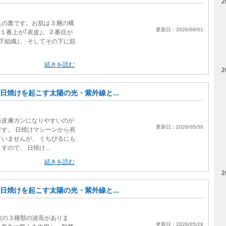
2
足の裏です。お肌は３層の構
更新日：2026/06/01
１番上が｢表皮｣、２番目が
皮下組織｣、 そしてその下に筋
続きを読む
2
日焼けを起こす太陽の光・紫外線と...
番皮膚ガンになりやすいのが
更新日：2026/05/30
す。 日焼けマシーンから有
いませんが、 くちびるにも
ので、 日焼け...
続きを読む
2
日焼けを起こす太陽の光・紫外線と...
波の３種類の波長がありま
更新日：2026/05/29