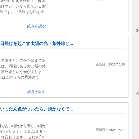
小麦色に変える作用と、殺菌
焼けマシーンから出ている紫
波です。 ・B波はお肌を小
続きを読む
2
日焼けを起こす太陽の光・紫外線と...
色で表すと、赤から紫まであ
更新日：2026/05/28
には、両端にある赤と紫の外
と紫外線という光がありま
のはこのうちの紫外線で
続きを読む
2
いったん色がついたら、焼かなくて...
期で古い細胞から新しい細胞
更新日：2026/05/27
があります。 お肌は２８～
れ変わります。 これを｢タ