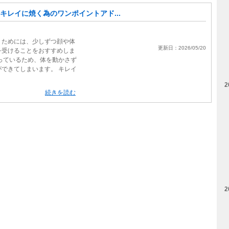
キレイに焼く為のワンポイントアド...
くためには、少しずつ顔や体
更新日：2026/05/20
を受けることをおすすめしま
っているため、体を動かさず
できてしまいます。 キレイ
2
続きを読む
2