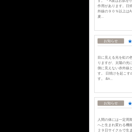
す。 ・A波はお肌を
作用があります。日
外線の９０％以上はA
麦...
★
お知らせ
目に見える光を虹の
りますが、太陽の光
側に見えない赤外線
す。 日焼けを起こす
す。 &n...
★
お知らせ
人間の体には一定周
へと生まれ変わる機能
２９日サイクルで生ま