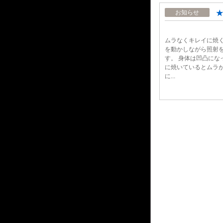
★
お知らせ
ムラなくキレイに焼
を動かしながら照射
す。 身体は凹凸にな
に焼いているとムラが
に...