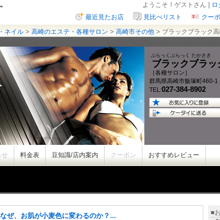
ようこそ！ゲストさん |
ロ
最近見たお店
見比べリスト
クー
・ネイル
>
高崎のエステ・各種サロン
>
高崎市その他
> ブラックブラック高
ぶらっくぶらっく たかさき
ブラックブラッ
［各種サロン］
群馬県
高崎市飯塚町
460-1
027-384-8902
TEL:
らせ
料金表
豆知識/店内案内
クーポン
おすすめレビュー
■
なぜ、お肌が小麦色に変わるのか？...